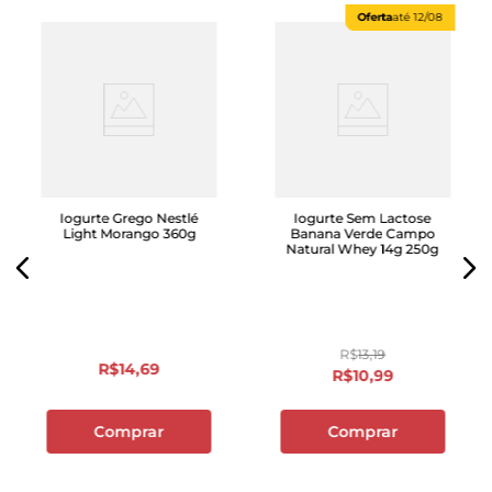
Oferta
até
12/08
Iogurte Grego Nestlé
Iogurte Sem Lactose
Light Morango 360g
Banana Verde Campo
Natural Whey 14g 250g
R$
13
,
19
R$
14
,
69
R$
10
,
99
Comprar
Comprar