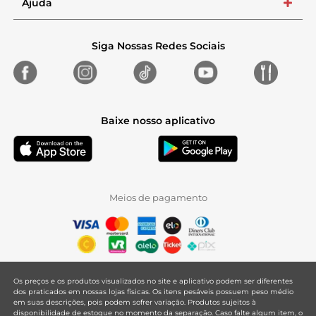
Ajuda
+
Siga Nossas Redes Sociais
Baixe nosso aplicativo
Meios de pagamento
Os preços e os produtos visualizados no site e aplicativo podem ser diferentes
dos praticados em nossas lojas físicas. Os itens pesáveis possuem peso médio
em suas descrições, pois podem sofrer variação. Produtos sujeitos à
disponibilidade de estoque no momento da separação. Caso falte algum item, o