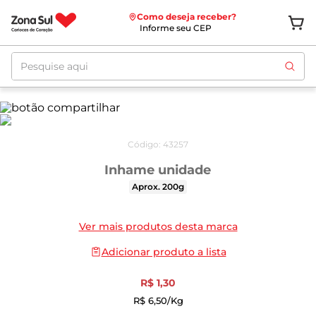
Como deseja receber?
Informe seu CEP
Pesquise aqui
Código
:
43257
Inhame unidade
Aprox. 200g
Ver mais produtos desta marca
Adicionar produto a lista
R$
1
,
30
R$
6
,
50
/kg