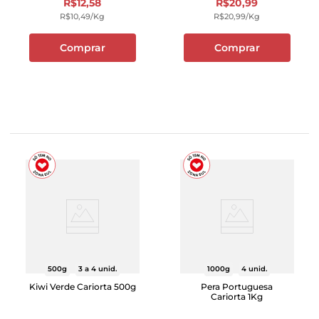
R$
12
,
58
R$
20
,
99
R$
10
,
49
/kg
R$
20
,
99
/kg
Comprar
Comprar
500g
3 a 4 unid.
1000g
4 unid.
Kiwi Verde Cariorta 500g
Pera Portuguesa
Cariorta 1Kg