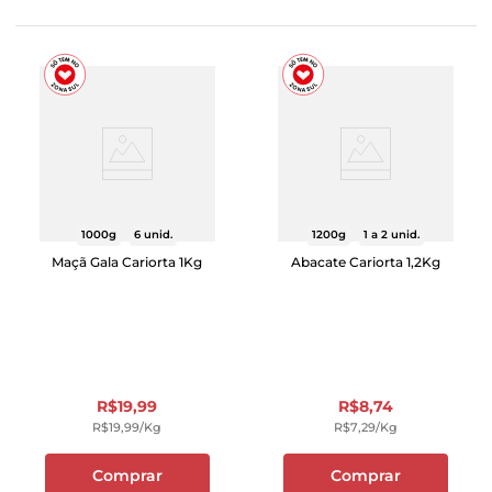
1000g
6 unid.
1200g
1 a 2 unid.
Maçã Gala Cariorta 1Kg
Abacate Cariorta 1,2Kg
R$
19
,
99
R$
8
,
74
R$
19
,
99
/kg
R$
7
,
29
/kg
Comprar
Comprar