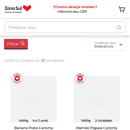
Como deseja receber?
Informe seu CEP
Pesquise aqui
ordenar por
Filtrar
Relevância
Você viu todos os
21
produtos
1400g
6 a 7 unid.
1000g
2 Unidades
Banana Prata Cariorta
Mamão Papaia Cariorta