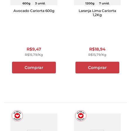
600g
3 unid.
1200g
7 unid.
Avocado Cariorta 600g
Laranja Lima Cariorta
1,2Kg
R$
9
,
47
R$
18
,
94
R$
15
,
79
/kg
R$
15
,
79
/kg
Comprar
Comprar