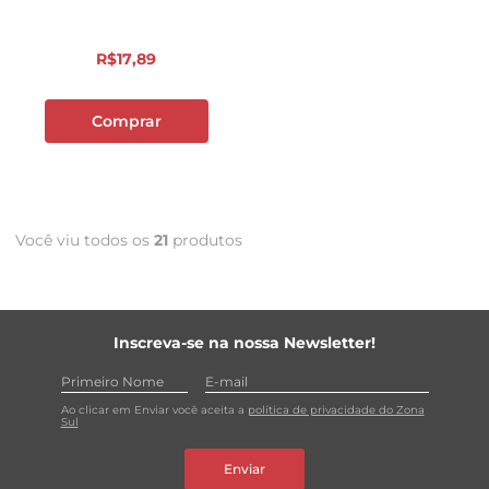
R$
17
,
89
Comprar
Você viu todos os
21
produtos
Inscreva-se na nossa Newsletter!
Ao clicar em Enviar você aceita a
política de privacidade do Zona
Sul
Enviar