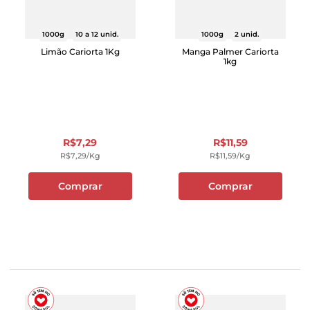
1000g
10 a 12 unid.
1000g
2 unid.
Limão Cariorta 1Kg
Manga Palmer Cariorta
1kg
R$
7
,
29
R$
11
,
59
R$
7
,
29
/kg
R$
11
,
59
/kg
Comprar
Comprar