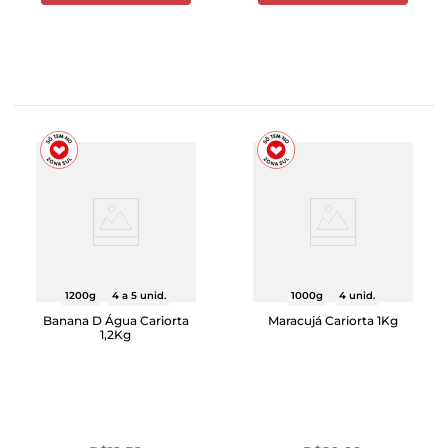
1200g
4 a 5 unid.
1000g
4 unid.
Banana D Água Cariorta
Maracujá Cariorta 1Kg
1,2Kg