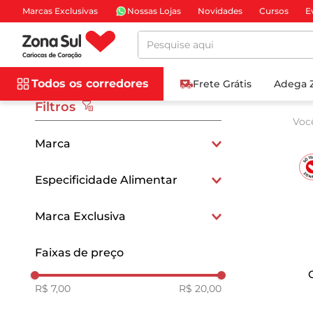
Marcas Exclusivas
Nossas Lojas
Novidades
Cursos
E
Pesquise aqui
Todos os corredores
Frete Grátis
Adega 
Filtros
Voc
Marca
BIO VIDA
Especificidade Alimentar
QUASI PRONTO
Orgânico
Marca Exclusiva
Exclusivo
Faixas de preço
R$ 7,00
R$ 20,00