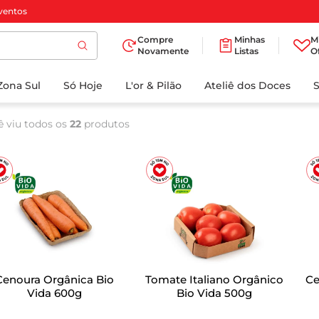
ventos
Compre
Minhas
M
Novamente
Listas
O
TERMOS MAIS
Zona Sul
Só Hoje
BUSCADOS
L'or & Pilão
Ateliê dos Doces
1
º
cafe
ê viu todos os
22
produtos
2
º
papel higienico
3
º
iogurte
4
º
manteiga
5
º
detergente
6
º
azeite
7
º
biscoito
Cenoura Orgânica Bio
Tomate Italiano Orgânico
Ce
8
º
leite
Vida 600g
Bio Vida 500g
9
º
chocolate