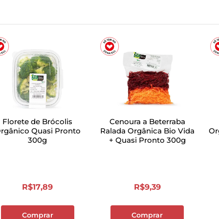
Florete de Brócolis
Cenoura a Beterraba
rgânico Quasi Pronto
Ralada Orgânica Bio Vida
Or
300g
+ Quasi Pronto 300g
R$
17
,
89
R$
9
,
39
Comprar
Comprar