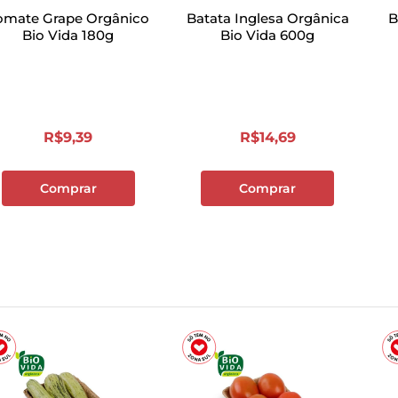
omate Grape Orgânico
Batata Inglesa Orgânica
B
Bio Vida 180g
Bio Vida 600g
R$
9
,
39
R$
14
,
69
Comprar
Comprar