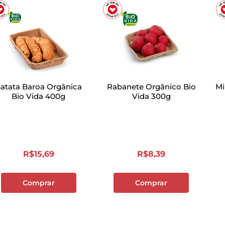
atata Baroa Orgânica
Rabanete Orgânico Bio
Mi
Bio Vida 400g
Vida 300g
R$
15
,
69
R$
8
,
39
Comprar
Comprar