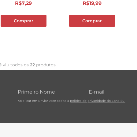
R$
7
,
29
R$
19
,
99
Comprar
Comprar
ê viu todos os
22
produtos
Ao clicar em Enviar você aceita a
política de privacidade do Zona Sul