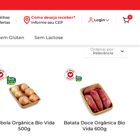
inhas
Como deseja receber?
0
Login
fertas
Informe seu CEP
Sem Glúten
Sem Lactose
ordenar por
Relevância
bola Orgânica Bio Vida
Batata Doce Orgânica Bio
500g
Vida 600g