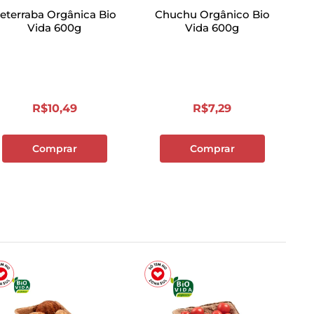
eterraba Orgânica Bio
Chuchu Orgânico Bio
Vida 600g
Vida 600g
R$
10
,
49
R$
7
,
29
Comprar
Comprar