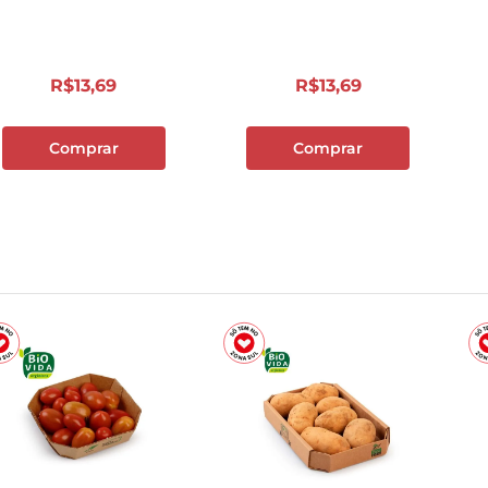
10
º
cebola
R$
13
,
69
R$
13
,
69
Comprar
Comprar