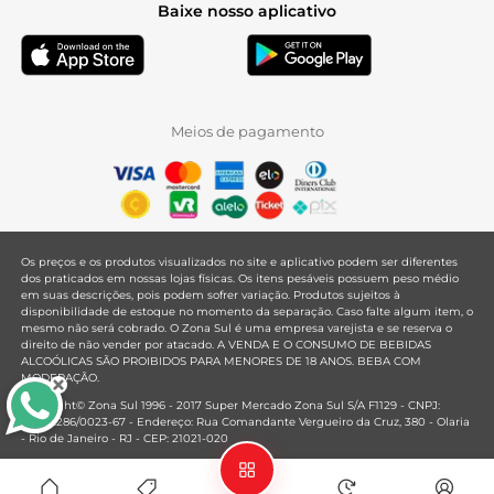
Baixe nosso aplicativo
Meios de pagamento
Os preços e os produtos visualizados no site e aplicativo podem ser diferentes
dos praticados em nossas lojas físicas. Os itens pesáveis possuem peso médio
em suas descrições, pois podem sofrer variação. Produtos sujeitos à
disponibilidade de estoque no momento da separação. Caso falte algum item, o
mesmo não será cobrado. O Zona Sul é uma empresa varejista e se reserva o
direito de não vender por atacado. A VENDA E O CONSUMO DE BEBIDAS
ALCOÓLICAS SÃO PROIBIDOS PARA MENORES DE 18 ANOS. BEBA COM
MODERAÇÃO.
Copyright© Zona Sul 1996 - 2017 Super Mercado Zona Sul S/A F1129 - CNPJ:
33.381.286/0023-67 - Endereço: Rua Comandante Vergueiro da Cruz, 380 - Olaria
- Rio de Janeiro - RJ - CEP: 21021-020
Mantido por