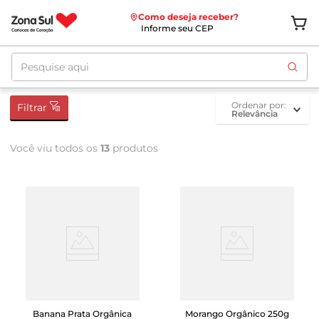
Como deseja receber?
Informe seu CEP
Pesquise aqui
ordenar por
Filtrar
Relevância
Você viu todos os
13
produtos
Banana Prata Orgânica
Morango Orgânico 250g