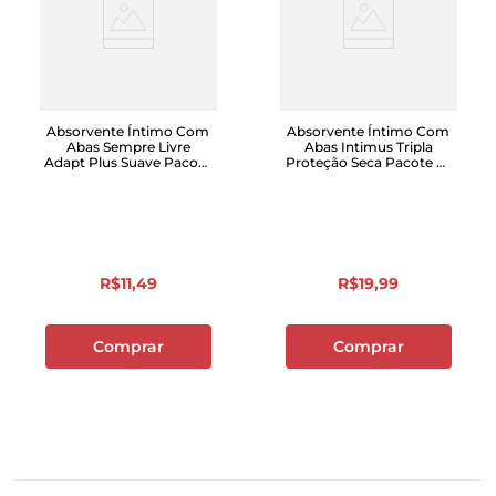
Absorvente Íntimo Com
Absorvente Íntimo Com
Abas Sempre Livre
Abas Intimus Tripla
Adapt Plus Suave Pacote
Proteção Seca Pacote 32
Com 16 Unidades
Unidades
R$
11
,
49
R$
19
,
99
Comprar
Comprar