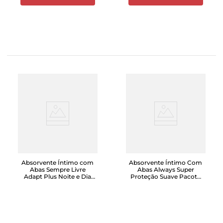
Absorvente Íntimo com
Absorvente Íntimo Com
Abas Sempre Livre
Abas Always Super
Adapt Plus Noite e Dia
Proteção Suave Pacote
Leve Mais Pague Menos
Com 16 Unidades
com 16 Unidades