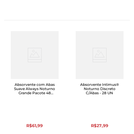
Absorvente com Abas
Absorvente Intimus®
Suave Always Noturno
Noturno Discreto
Grande Pacote 48
C/Abas - 28 UN
Unidades Grátis 8
Absorventes
R$
61
,
99
R$
27
,
99