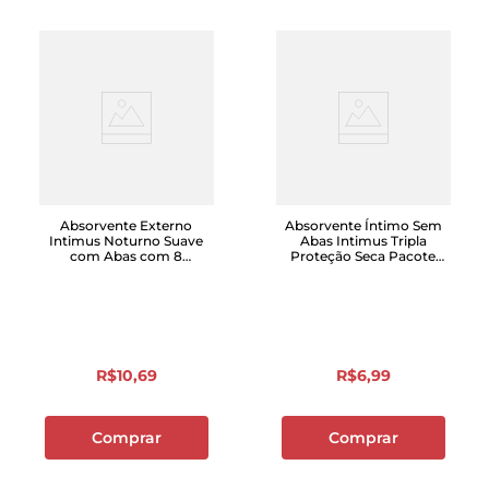
Absorvente Externo
Absorvente Íntimo Sem
Intimus Noturno Suave
Abas Intimus Tripla
com Abas com 8
Proteção Seca Pacote
unidades
com 8 Unidades
R$
10
,
69
R$
6
,
99
Comprar
Comprar