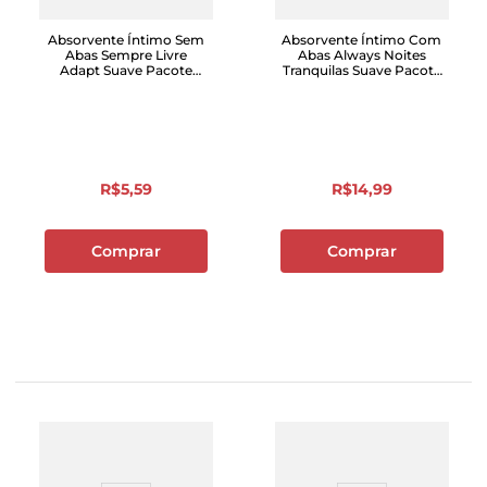
Absorvente Íntimo Sem
Absorvente Íntimo Com
Abas Sempre Livre
Abas Always Noites
Adapt Suave Pacote
Tranquilas Suave Pacote
Com 8 Unidades
Leve 8 Pague 7 Unidades
R$
5
,
59
R$
14
,
99
Comprar
Comprar