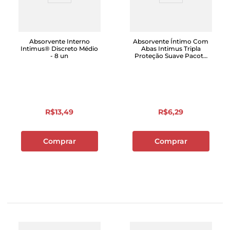
Absorvente Interno
Absorvente Íntimo Com
Intimus® Discreto Médio
Abas Intimus Tripla
- 8 un
Proteção Suave Pacote
8 Unidades
R$
13
,
49
R$
6
,
29
Comprar
Comprar