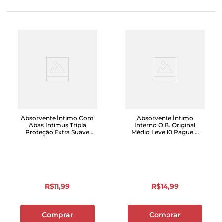
Absorvente Íntimo Com
Absorvente Íntimo
Abas Intimus Tripla
Interno O.B. Original
Proteção Extra Suave
Médio Leve 10 Pague 8
Pacote Leve 16 Pague 14
Unidades
Unidades
R$
11
,
99
R$
14
,
99
Comprar
Comprar