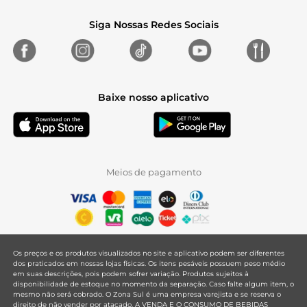
Siga Nossas Redes Sociais
Baixe nosso aplicativo
Meios de pagamento
Os preços e os produtos visualizados no site e aplicativo podem ser diferentes
dos praticados em nossas lojas físicas. Os itens pesáveis possuem peso médio
em suas descrições, pois podem sofrer variação. Produtos sujeitos à
disponibilidade de estoque no momento da separação. Caso falte algum item, o
mesmo não será cobrado. O Zona Sul é uma empresa varejista e se reserva o
direito de não vender por atacado. A VENDA E O CONSUMO DE BEBIDAS