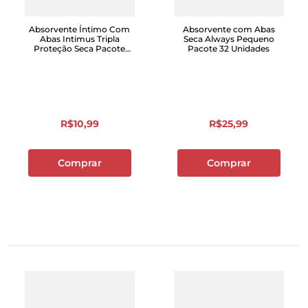
Absorvente Íntimo Com
Absorvente com Abas
Abas Intimus Tripla
Seca Always Pequeno
Proteção Seca Pacote
Pacote 32 Unidades
Leve 16 Pague 14
Unidades
R$
10
,
99
R$
25
,
99
Comprar
Comprar