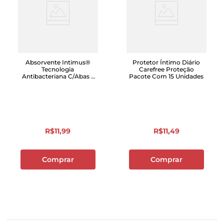
Absorvente Intimus®
Protetor Íntimo Diário
Tecnologia
Carefree Proteção
Antibacteriana C/Abas -
Pacote Com 15 Unidades
14un
R$
11
,
99
R$
11
,
49
Comprar
Comprar