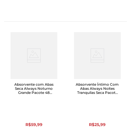
Absorvente com Abas
Absorvente Íntimo Com
Seca Always Noturno
Abas Always Noites
Grande Pacote 48
Tranquilas Seca Pacote
Unidades Grátis 8
com 16 Unidades
Absorventes
R$
59
,
99
R$
25
,
99