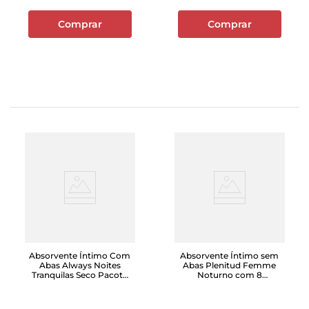
Comprar
Comprar
Absorvente Íntimo Com
Absorvente Íntimo sem
Abas Always Noites
Abas Plenitud Femme
Tranquilas Seco Pacote
Noturno com 8
Leve 8 Pague 7 Unidades
Unidades