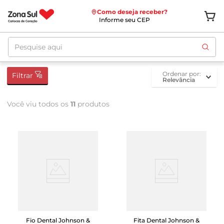
Como deseja receber?
Informe seu CEP
Pesquise aqui
ordenar por
Filtrar
Relevância
Você viu todos os
11
produtos
Fio Dental Johnson &
Fita Dental Johnson &