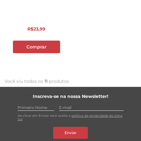
R$
23
,
99
Comprar
Você viu todos os
11
produtos
Inscreva-se na nossa Newsletter!
Ao clicar em Enviar você aceita a
política de privacidade do Zona
Sul
Enviar