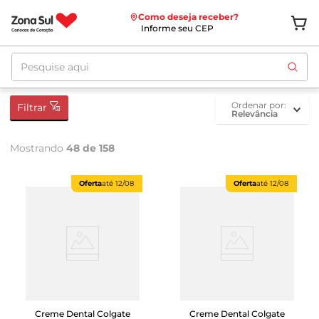
Como deseja receber?
Informe seu CEP
Pesquise aqui
ordenar por
Filtrar
Relevância
Mostrando
48 de 158
Oferta
até
12/08
Oferta
até
12/08
Creme Dental Colgate
Creme Dental Colgate