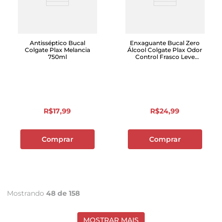
Antisséptico Bucal
Enxaguante Bucal Zero
Colgate Plax Melancia
Álcool Colgate Plax Odor
750ml
Control Frasco Leve
750ml Pague 500ml
R$
17
,
99
R$
24
,
99
Comprar
Comprar
Mostrando
48 de 158
MOSTRAR MAIS