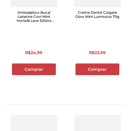
Antisséptico Bucal
Creme Dental Colgate
Listerine Cool Mint
Glow Mint Luminous 70g
Hortelã Leve 500ml
Pague 350ml
R$
24
,
99
R$
22
,
99
Comprar
Comprar