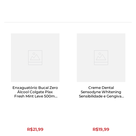
Enxaguatório Bucal Zero
Creme Dental
Álcool Colgate Plax
Sensodyne Whitening
Fresh Mint Leve 500ml
Sensibilidade e Gengivas
Pague 350ml
100g
R$
21
,
99
R$
19
,
99