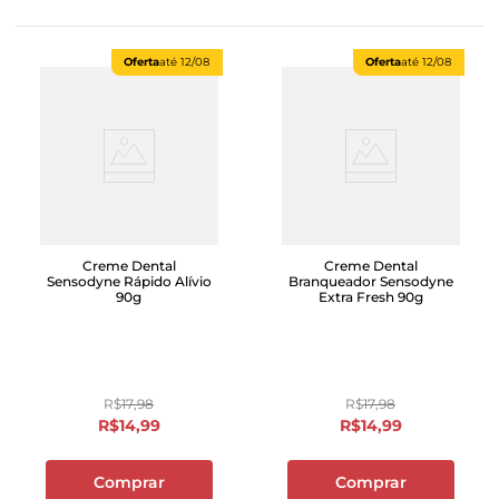
Oferta
até
12/08
Oferta
até
12/08
Creme Dental
Creme Dental
Sensodyne Rápido Alívio
Branqueador Sensodyne
90g
Extra Fresh 90g
R$
17
,
98
R$
17
,
98
R$
14
,
99
R$
14
,
99
Comprar
Comprar