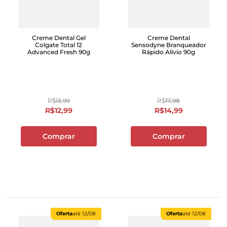
Creme Dental Gel
Creme Dental
Colgate Total 12
Sensodyne Branqueador
Advanced Fresh 90g
Rápido Alívio 90g
R$
13
,
99
R$
17
,
98
R$
12
,
99
R$
14
,
99
Comprar
Comprar
Oferta
até
12/08
Oferta
até
12/08