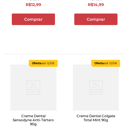
R$
12
,
99
R$
14
,
99
Comprar
Comprar
Oferta
até
12/08
Oferta
até
12/08
Creme Dental
Creme Dental Colgate
Sensodyne Anti-Tártaro
Total Mint 90g
90g