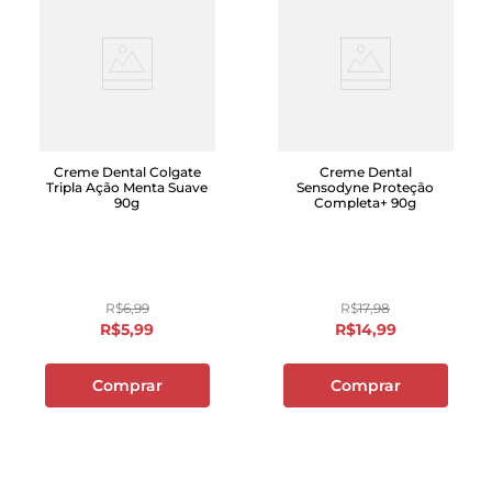
Creme Dental Colgate
Creme Dental
Tripla Ação Menta Suave
Sensodyne Proteção
90g
Completa+ 90g
R$
6
,
99
R$
17
,
98
R$
5
,
99
R$
14
,
99
Comprar
Comprar