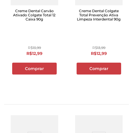
Creme Dental Carvão
Creme Dental Colgate
Ativado Colgate Total 12
Total Prevenção Ativa
Caixa 90g
Limpeza Interdental 90g
R$
13
,
99
R$
13
,
99
R$
12
,
99
R$
12
,
99
Comprar
Comprar