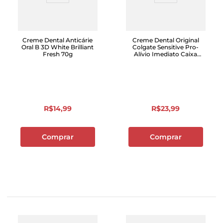
Creme Dental Anticárie
Creme Dental Original
Oral B 3D White Brilliant
Colgate Sensitive Pro-
Fresh 70g
Alívio Imediato Caixa
140g
R$
14
,
99
R$
23
,
99
Comprar
Comprar