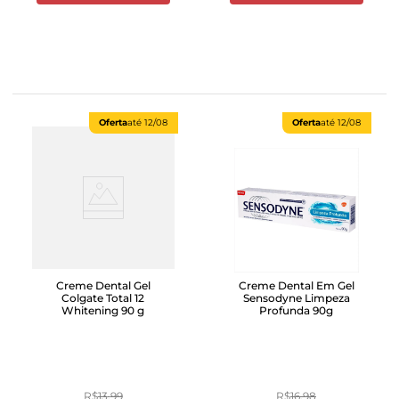
Oferta
até
12/08
Oferta
até
12/08
Creme Dental Gel
Creme Dental Em Gel
Colgate Total 12
Sensodyne Limpeza
Whitening 90 g
Profunda 90g
R$
13
,
99
R$
16
,
98