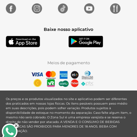
Baixe nosso aplicativo
Meios de pagamento
Os preços e os produtos visualizados no site e aplicativo podem ser diferentes
dos praticados em nossas lojas físicas. Os itens pesáveis possuem peso médio
em suas descrições, pois podem sofrer variação. Produtos sujeitos à
disponibilidade de estoque no momento da separação. Caso falte algum item, o
mesmo não será cobrado. O Zona Sul é uma empresa varejista e se reserva o
direito de não vender por atacado. A VENDA E O CONSUMO DE BEBIDAS
ALCOÓLICAS SÃO PROIBIDOS PARA MENORES DE 18 ANOS. BEBA COM
MODERAÇÃO.