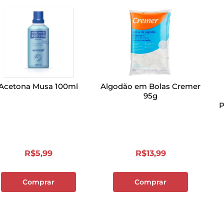
Acetona Musa 100ml
Algodão em Bolas Cremer
95g
P
R$
5
,
99
R$
13
,
99
Comprar
Comprar