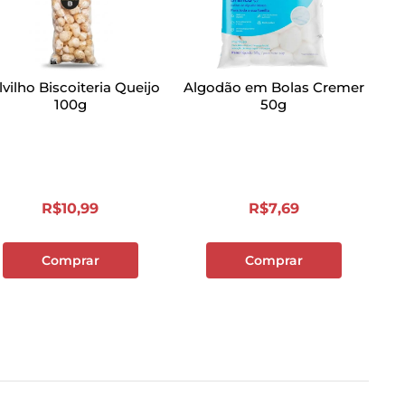
lvilho Biscoiteria Queijo
Algodão em Bolas Cremer
100g
50g
R$
10
,
99
R$
7
,
69
Comprar
Comprar