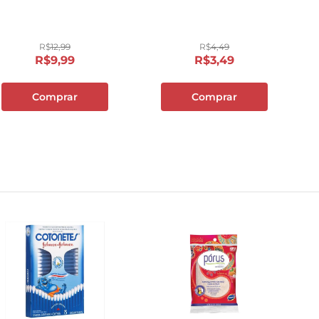
10
º
papel toalha
R$
12
,
99
R$
4
,
49
R$
9
,
99
R$
3
,
49
Comprar
Comprar