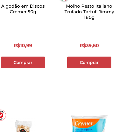
Algodão em Discos
Molho Pesto Italiano
Cremer 50g
Trufado Tartufi Jimmy
180g
R$
10
,
99
R$
39
,
60
Comprar
Comprar