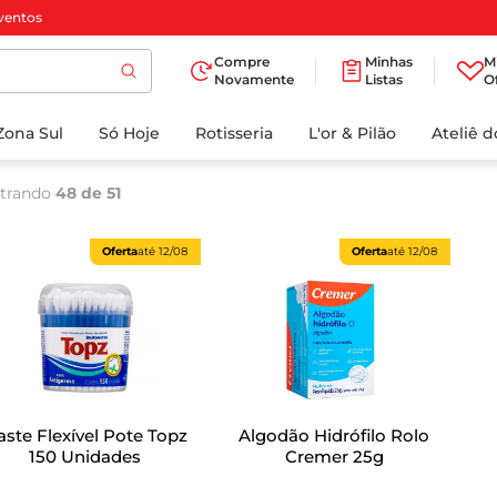
ventos
Compre
Minhas
M
Novamente
Listas
O
TERMOS MAIS
Zona Sul
Só Hoje
BUSCADOS
Rotisseria
L'or & Pilão
Ateliê 
1
º
cafe
trando
48 de 51
2
º
papel higienico
3
º
manteiga
Oferta
até
12/08
Oferta
até
12/08
4
º
iogurte
5
º
detergente
6
º
azeite
7
º
leite
ste Flexível Pote Topz
Algodão Hidrófilo Rolo
8
º
biscoito
150 Unidades
Cremer 25g
9
º
chocolate