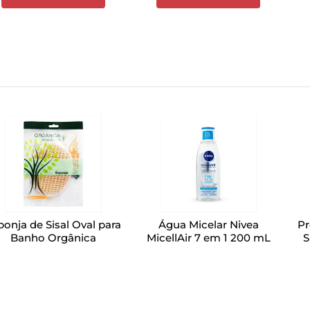
ponja de Sisal Oval para
Água Micelar Nivea
Pr
Banho Orgânica
MicellAir 7 em 1 200 mL
S