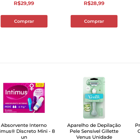
R$
29
,
99
R$
28
,
99
Comprar
Comprar
Absorvente Interno
Aparelho de Depilação
Pr
imus® Discreto Mini - 8
Pele Sensível Gillette
un
Venus Unidade