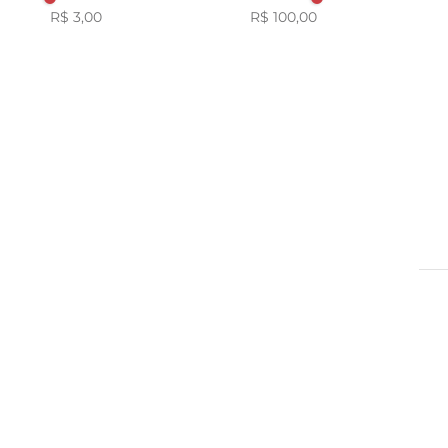
R$ 3,00
R$ 100,00
Olla
JOHNSON
Hortifruti
GILLETTE
DENTALCLEAN
BIC
TOPZ
TARTUFI JIMMY
SEMPRE LIVRE
PORUS
NIVEA
KLEENEX
JONTEX