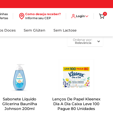
inhas
Como deseja receber?
0
Login
fertas
Informe seu CEP
dos Doces
Sem Glúten
Sem Lactose
ordenar por
Relevância
Sabonete Líquido
Lenços De Papel Kleenex
Glicerina Baunilha
Dia A Dia Caixa Leve 100
Johnson 200ml
Pague 80 Unidades