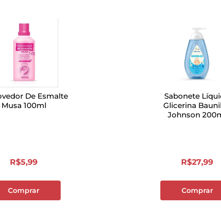
vedor De Esmalte
Sabonete Líqu
Musa 100ml
Glicerina Bauni
Johnson 200
R$
5
,
99
R$
27
,
99
Comprar
Comprar