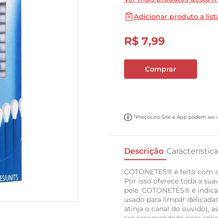
10
º
cebola
Adicionar produto a list
R$
7
,
99
Comprar
*Preços no Site e App podem ser di
Descrição
Característic
COTONETES® é feito com alg
Por isso oferece toda a sua
pele. COTONETES® é indicad
usado para limpar delicada
atinja o canal do ouvido), 