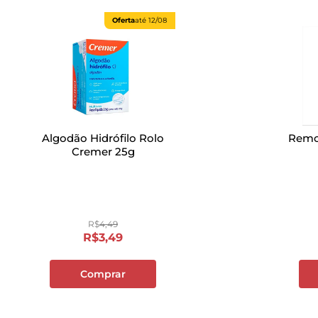
Oferta
até
12/08
Algodão Hidrófilo Rolo
Remo
Cremer 25g
R$
4
,
49
R$
3
,
49
Comprar