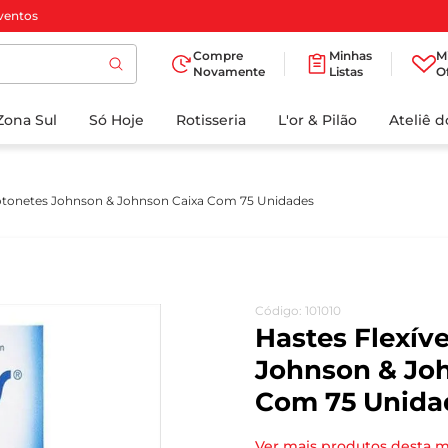
ventos
Compre
Minhas
M
Novamente
Listas
O
TERMOS MAIS
Zona Sul
Só Hoje
BUSCADOS
Rotisseria
L'or & Pilão
Ateliê 
1
º
cafe
2
º
papel higienico
Cotonetes Johnson & Johnson Caixa Com 75 Unidades
3
º
iogurte
4
º
manteiga
5
º
azeite
Código
:
101010
6
º
biscoito
Hastes Flexív
7
º
detergente
Johnson & Jo
Com 75 Unida
8
º
leite
9
º
chocolate
Ver mais produtos desta 