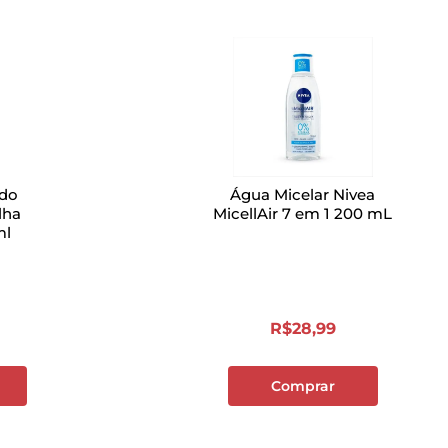
ido
Água Micelar Nivea
lha
MicellAir 7 em 1 200 mL
ml
R$
28
,
99
Comprar