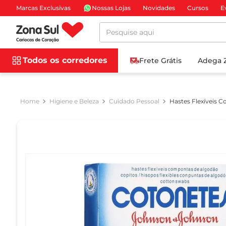
Marcas Exclusivas
Nossas Lojas
Novidades
Cursos
E
Pesquise aqui
Todos os corredores
Frete Grátis
Adega 
Higiene e Beleza
Cuidado Pessoal
Hastes Flexíveis 