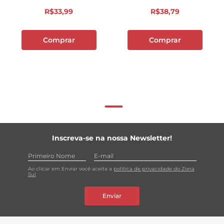
R$
33
,
99
R$
38
,
79
Comprar
Comprar
Inscreva-se na nossa Newsletter!
Ao clicar em Enviar você aceita a
política de privacidade do Zona
Sul
Enviar