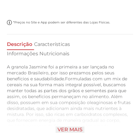
*Preços no Site e App podem ser diferentes das Lojas Físicas.
Descrição
Características
Informações Nutricionais
A granola Jasmine foi a primeira a ser lançada no
mercado Brasileiro, por isso prezamos pelos seus
benefícios e saudabilidade.Formuladas com um mix de
cereais na sua forma mais integral possível, buscamos
manter todas as partes dos grãos e sementes para que
assim, os benefícios permaneçam no alimento. Além
disso, possuem em sua composição oleaginosas e frutas
desidratadas, que adicionam ainda mais nutrientes à
mistura. Por isso, são ricas em carboidratos complexos,
que fornecem energia de maneira gradual ao corpo,
devido à presença de fibras – estas têm grande
VER MAIS
importância na alimentação por garantirem o adequado
funcionamento intestinal, melhoram a absorção de