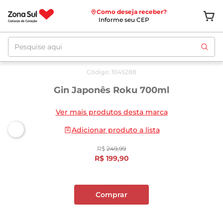
Como deseja receber?
Informe seu CEP
Pesquise aqui
Oferta
até
10/08
Código
:
1045288
Gin Japonês Roku 700ml
Ver mais produtos desta marca
Adicionar produto a lista
R$
249
,
99
R$
199
,
90
Comprar