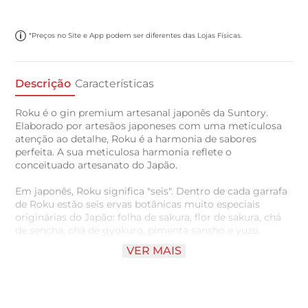
*Preços no Site e App podem ser diferentes das Lojas Físicas.
Descrição
Características
Roku é o gin premium artesanal japonês da Suntory.
Elaborado por artesãos japoneses com uma meticulosa
atenção ao detalhe, Roku é a harmonia de sabores
perfeita. A sua meticulosa harmonia reflete o
conceituado artesanato do Japão.
Em japonês, Roku significa "seis". Dentro de cada garrafa
de Roku estão seis ervas botânicas muito especiais
originárias do Japão: folha de sakura, flor de sakura, chá
de sencha, chá de gyokuro, pimenta sansho e yuzo.
VER MAIS
Cada uma das ervas botânicas japonesas é colhida no
pico da sua época e nas melhores áreas de cultivo do
Japão para garantir a máxima frescura e qualidade. As
seis ervas botânicas japonesas são combinadas com oito