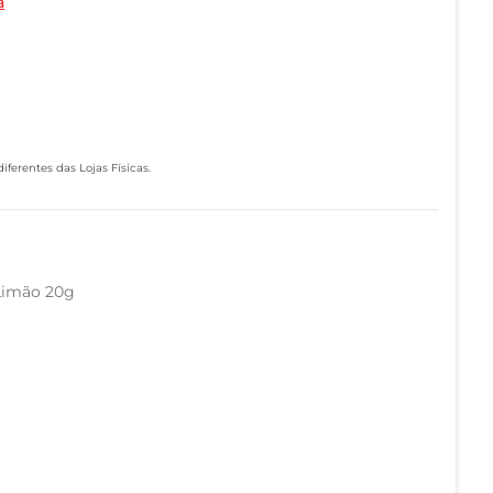
a
ferentes das Lojas Físicas.
Limão 20g