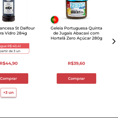
rancesa St Dalfour
Geleia Portuguesa Quinta
a Vidro 284g
de Jugais Abacaxi com
Hortelã Zero Açúcar 280g
ague
R$ 40,41
partir de
3
un
R$
44
,
90
R$
39
,
60
Comprar
Comprar
+
3
un