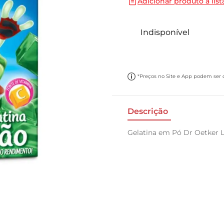
Adicionar produto a list
10
º
papel toalha
Indisponível
*Preços no Site e App podem ser di
Descrição
Gelatina em Pó Dr Oetker 