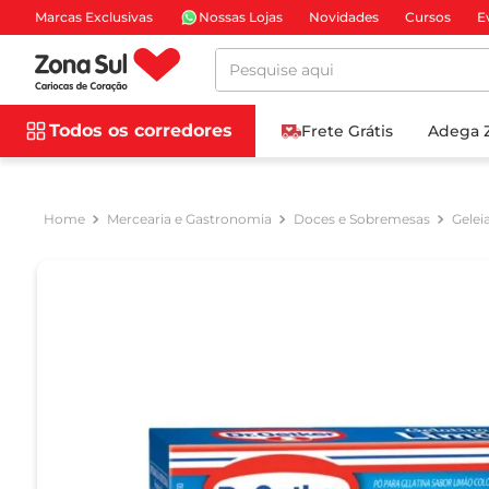
Marcas Exclusivas
Nossas Lojas
Novidades
Cursos
E
Pesquise aqui
Todos os corredores
Frete Grátis
Adega 
Mercearia e Gastronomia
Doces e Sobremesas
Gelei