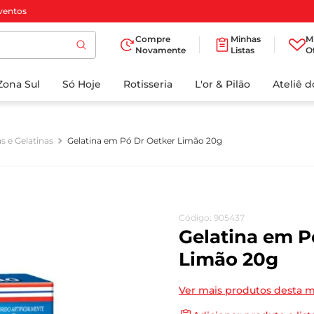
ventos
Compre
Minhas
M
Novamente
Listas
O
TERMOS MAIS
Zona Sul
Só Hoje
BUSCADOS
Rotisseria
L'or & Pilão
Ateliê 
1
º
cafe
2
º
papel higienico
as e Gelatinas
Gelatina em Pó Dr Oetker Limão 20g
3
º
manteiga
4
º
iogurte
5
º
detergente
Código
:
905437
6
º
azeite
Gelatina em P
7
º
leite
Limão 20g
8
º
biscoito
Ver mais produtos desta 
9
º
chocolate