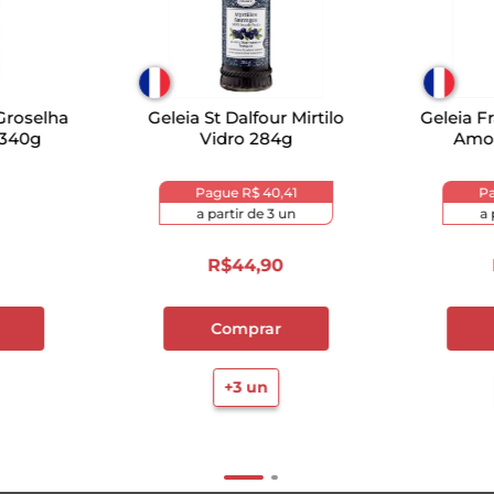
 Groselha
Geleia St Dalfour Mirtilo
Geleia F
 340g
Vidro 284g
Amor
Pague
R$ 40,41
P
a partir de
3
un
a 
R$
44
,
90
Comprar
+
3
un