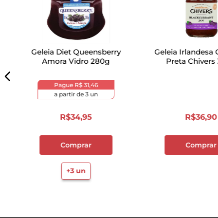
Geleia Diet Queensberry
Geleia Irlandesa
Amora Vidro 280g
Preta Chivers
Pague
R$ 31,46
a partir de
3
un
R$
34
,
95
R$
36
,
90
Comprar
Comprar
+
3
un