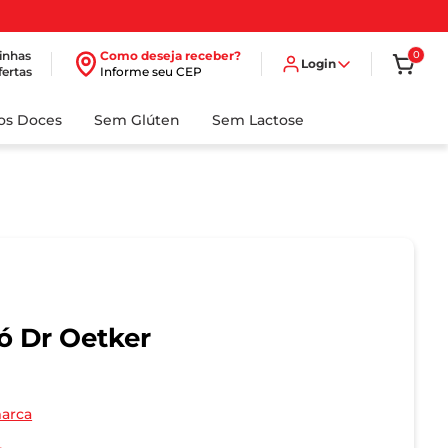
inhas
Como deseja receber?
0
Login
fertas
Informe seu CEP
dos Doces
Sem Glúten
Sem Lactose
ó Dr Oetker
marca