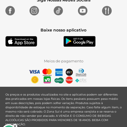
Siga Nossas Redes Sociais
Baixe nosso aplicativo
Meios de pagamento
Os preços e os produtos visualizados no site e aplicativo podem ser diferentes
dos praticados em nossas lojas físicas. Os itens pesáveis possuem peso médio
em suas descrições, pois podem sofrer variação. Produtos sujeitos à
disponibilidade de estoque no momento da separação. Caso falte algum item, o
mesmo não será cobrado. O Zona Sul é uma empresa varejista e se reserva o
direito de não vender por atacado. A VENDA E O CONSUMO DE BEBIDAS
ALCOÓLICAS SÃO PROIBIDOS PARA MENORES DE 18 ANOS. BEBA COM
MODERAÇÃO.