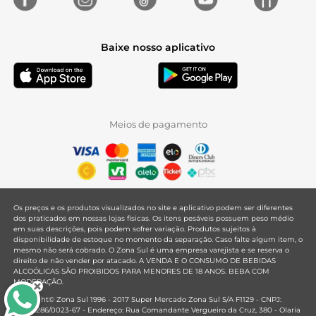
Baixe nosso aplicativo
Meios de pagamento
Os preços e os produtos visualizados no site e aplicativo podem ser diferentes
dos praticados em nossas lojas físicas. Os itens pesáveis possuem peso médio
em suas descrições, pois podem sofrer variação. Produtos sujeitos à
disponibilidade de estoque no momento da separação. Caso falte algum item, o
mesmo não será cobrado. O Zona Sul é uma empresa varejista e se reserva o
direito de não vender por atacado. A VENDA E O CONSUMO DE BEBIDAS
ALCOÓLICAS SÃO PROIBIDOS PARA MENORES DE 18 ANOS. BEBA COM
MODERAÇÃO.
Copyright© Zona Sul 1996 - 2017 Super Mercado Zona Sul S/A F1129 - CNPJ:
33.381.286/0023-67 - Endereço: Rua Comandante Vergueiro da Cruz, 380 - Olaria