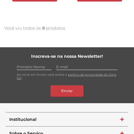
Você viu todos os
8
produtos
Inscreva-se na nossa Newsletter!
Ao clicar em Enviar você aceita a
política de privacidade do Zona
Sul
Enviar
Institucional
+
Sobre o Serviço