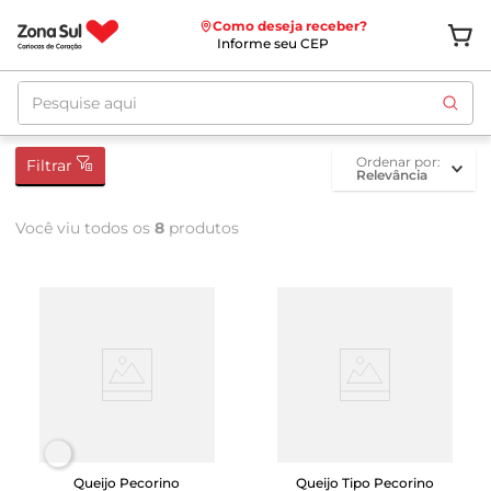
Como deseja receber?
Informe seu CEP
Pesquise aqui
ordenar por
Filtrar
Relevância
Você viu todos os
8
produtos
Queijo Pecorino
Queijo Tipo Pecorino