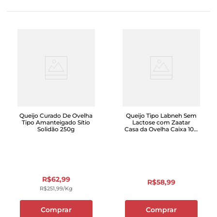
Queijo Curado De Ovelha
Queijo Tipo Labneh Sem
Tipo Amanteigado Sítio
Lactose com Zaatar
Solidão 250g
Casa da Ovelha Caixa 100
g
R$
62
,
99
R$
58
,
99
R$
251
,
99
/kg
Comprar
Comprar