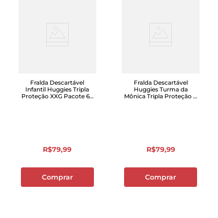
Fralda Descartável
Fralda Descartável
Infantil Huggies Tripla
Huggies Turma da
Proteção XXG Pacote 66
Mônica Tripla Proteção G
Unidades Leve Mais
Pacote com 78 Unidades
Pague Menos
R$
79
,
99
R$
79
,
99
Comprar
Comprar