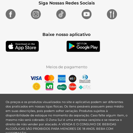
Siga Nossas Redes Sociais
Baixe nosso aplicativo
Meios de pagamento
Os preços e os produtos visualizados no site e aplicativo podem ser diferentes
dos praticados em nossas lojas físicas. Os itens pesáveis possuem peso médio
em suas descrições, pois podem sofrer variação. Produtos sujeitos à
disponibilidade de estoque no momento da separação. Caso falte algum item, o
mesmo não será cobrado. O Zona Sul é uma empresa varejista e se reserva o
direito de não vender por atacado. A VENDA E O CONSUMO DE BEBIDAS
ALCOÓLICAS SÃO PROIBIDOS PARA MENORES DE 18 ANOS. BEBA COM