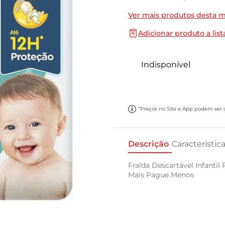
10
º
cebola
Ver mais produtos desta 
Adicionar produto a list
Indisponível
*Preços no Site e App podem ser di
Descrição
Característic
Fralda Descartável Infanti
Mais Pague Menos