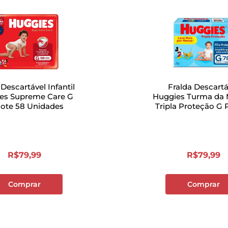
 Descartável Infantil
Fralda Descartá
es Supreme Care G
Huggies Turma da 
ote 58 Unidades
Tripla Proteção G 
com 78 Unida
R$
79
,
99
R$
79
,
99
Comprar
Comprar