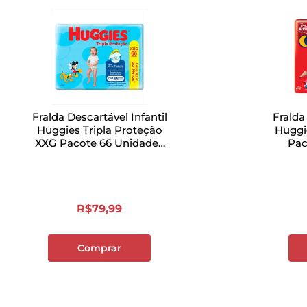
Fralda Descartável Infantil
Fralda
Huggies Tripla Proteção
Huggi
XXG Pacote 66 Unidades
Pac
Leve Mais Pague Menos
R$
79
,
99
Comprar