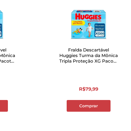
vel
Fralda Descartável
Mônica
Huggies Turma da Mônica
Pacote
Tripla Proteção XG Pacote
des
com 66 Unidades
R$
79
,
99
Comprar