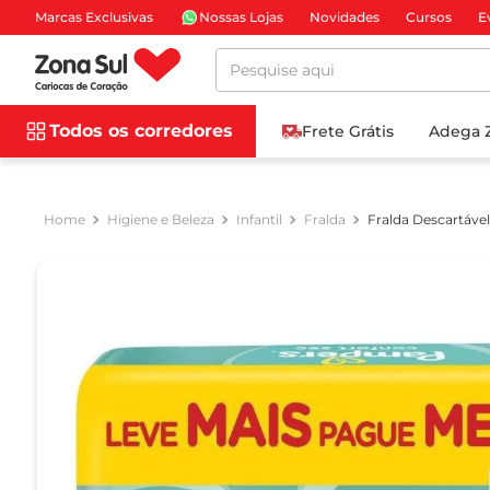
Marcas Exclusivas
Nossas Lojas
Novidades
Cursos
E
Pesquise aqui
Todos os corredores
Frete Grátis
Adega 
Higiene e Beleza
Infantil
Fralda
Fralda Descartáve