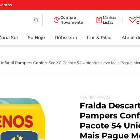
ventos
Compre
Minhas
M
Novamente
Listas
O
TERMOS MAIS
Zona Sul
Só Hoje
BUSCADOS
Rotisseria
L'or & Pilão
Ateliê 
1
º
cafe
2
º
papel higienico
l Infantil Pampers Confort Sec XG Pacote 54 Unidades Leve Mais Pague Me
3
º
iogurte
4
º
manteiga
5
º
azeite
Código
:
1094793
6
º
biscoito
Fralda Descart
7
º
detergente
Pampers Conf
Pacote 54 Uni
8
º
leite
Mais Pague M
9
º
chocolate