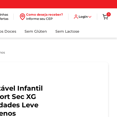
inhas
Como deseja receber?
0
Login
fertas
Informe seu CEP
dos Doces
Sem Glúten
Sem Lactose
nos
ável Infantil
ort Sec XG
dades Leve
enos