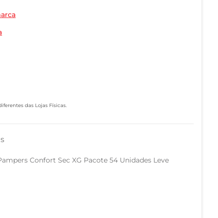
marca
a
ferentes das Lojas Físicas.
as
l Pampers Confort Sec XG Pacote 54 Unidades Leve