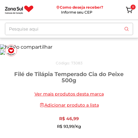
Como deseja receber?
0
Informe seu CEP
Pesquise aqui
Código
:
73083
Filé de Tilápia Temperado Cia do Peixe
500g
Ver mais produtos desta marca
Adicionar produto a lista
R$
46
,
99
R$
93
,
99
/kg