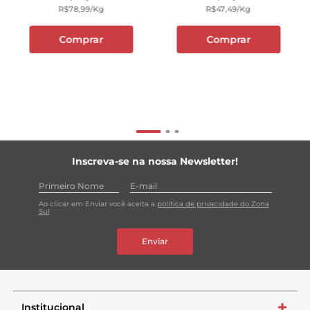
R$
78
,
99
/kg
R$
47
,
49
/kg
Comprar
Comprar
Inscreva-se na nossa Newsletter!
Ao clicar em Enviar você aceita a
política de privacidade do Zona
Sul
Enviar
Institucional
+