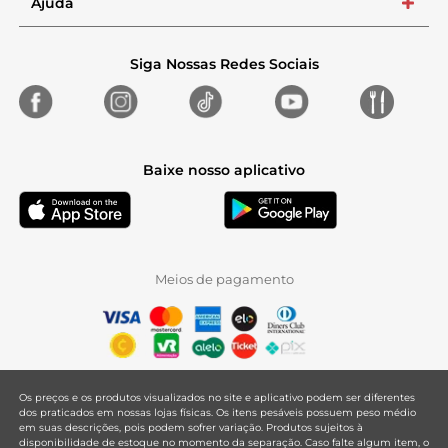
Ajuda
+
Siga Nossas Redes Sociais
Baixe nosso aplicativo
Meios de pagamento
Os preços e os produtos visualizados no site e aplicativo podem ser diferentes
dos praticados em nossas lojas físicas. Os itens pesáveis possuem peso médio
em suas descrições, pois podem sofrer variação. Produtos sujeitos à
disponibilidade de estoque no momento da separação. Caso falte algum item, o