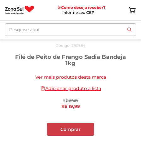
Como deseja receber?
Informe seu CEP
Pesquise aqui
Oferta
até
07/08
Código
:
290564
Filé de Peito de Frango Sadia Bandeja
1kg
Ver mais produtos desta marca
Adicionar produto a lista
R$
27
,
29
R$
19
,
99
Comprar