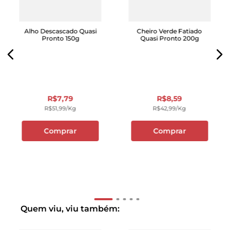
Alho Descascado Quasi
Cheiro Verde Fatiado
Pronto 150g
Quasi Pronto 200g
R$
7
,
79
R$
8
,
59
R$
51
,
99
/kg
R$
42
,
99
/kg
Comprar
Comprar
Quem viu, viu também: