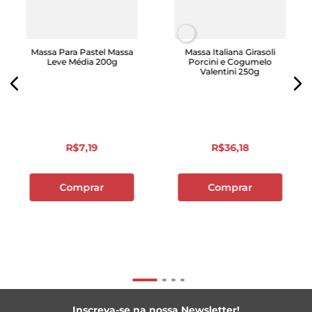
Massa Para Pastel Massa
Massa Italiana Girasoli
Leve Média 200g
Porcini e Cogumelo
Valentini 250g
R$
7
,
19
R$
36
,
18
Comprar
Comprar
Inscreva-se na nossa Newsletter!