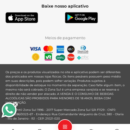
Baixe nosso aplicativo
Meios de pagamento
Os preços e os produtos visualizados no site e aplicativo podem ser diferentes
dos praticados em nossas lojas físicas. Os itens pesáveis possuem peso médio
em suas descrições, pois podem sofrer variação. Produtos sujeitos à
disponibilidade de estoque no momento da separação. Caso falte algum item, o
mesmo não será cobrado. O Zona Sul é uma empresa varejista e se reserva o
direito de não vender por atacado. A VENDA E O CONSUMO DE BEBIDAS
ALCOÓLICAS SÃO PROIBIDOS PARA MENORES DE 18 ANOS. BEBA COM
MODERAÇÃO.
Copyright© Zona Sul 1996 - 2017 Super Mercado Zona Sul S/A F1129 - CNPJ:
33.381.286/0023-67 - Endereço: Rua Comandante Vergueiro da Cruz, 380 - Olaria
- Rio de Janeiro - RJ - CEP: 21021-020
Mantido por