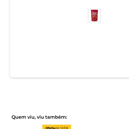
Quem viu, viu também:
Oferta
até
10/08