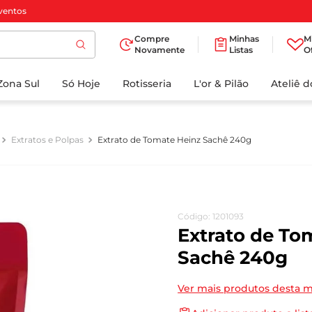
ventos
Compre
Minhas
M
Novamente
Listas
O
TERMOS MAIS
Zona Sul
Só Hoje
BUSCADOS
Rotisseria
L'or & Pilão
Ateliê 
1
º
cafe
2
º
iogurte
Extratos e Polpas
Extrato de Tomate Heinz Sachê 240g
3
º
papel higienico
4
º
manteiga
5
º
azeite
Código
:
1201093
6
º
detergente
Extrato de To
7
º
leite
Sachê 240g
8
º
biscoito
Ver mais produtos desta 
9
º
chocolate