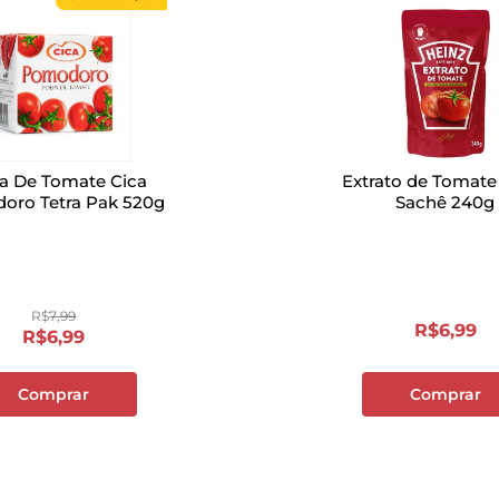
a De Tomate Cica
Extrato de Tomate
oro Tetra Pak 520g
Sachê 240g
R$
7
,
99
R$
6
,
99
R$
6
,
99
Comprar
Comprar