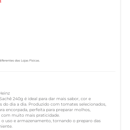
a
ferentes das Lojas Físicas.
Heinz
achê 240g é ideal para dar mais sabor, cor e
as do dia a dia. Produzido com tomates selecionados,
ura encorpada, perfeita para preparar molhos,
s com muito mais praticidade.
a o uso e armazenamento, tornando o preparo das
niente.