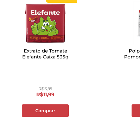
Extrato de Tomate
Polp
Elefante Caixa 535g
Pomod
R$
13
,
99
R$
11
,
99
Comprar