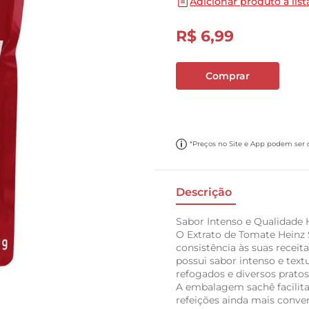
Adicionar produto a list
10
º
carne moida
R$
6
,
99
Comprar
*Preços no Site e App podem ser di
Descrição
Sabor Intenso e Qualidade 
O Extrato de Tomate Heinz S
consistência às suas receit
possui sabor intenso e text
refogados e diversos prato
A embalagem sachê facilit
refeições ainda mais conve