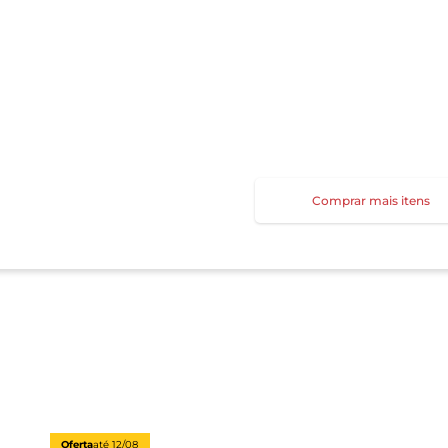
Comprar mais itens
Oferta
até
12/08