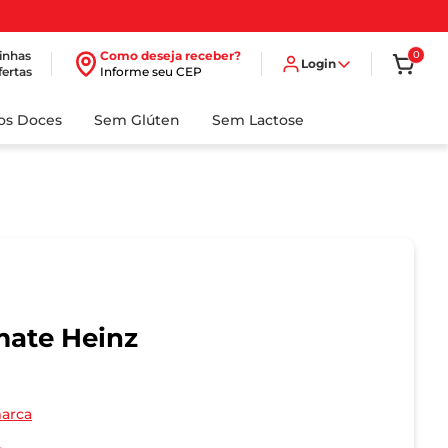
inhas
Como deseja receber?
0
Login
fertas
Informe seu CEP
dos Doces
Sem Glúten
Sem Lactose
mate Heinz
marca