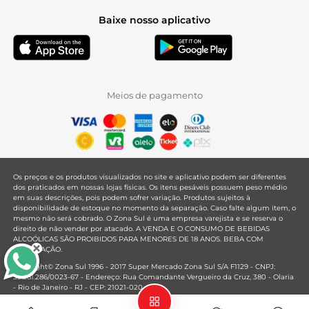
Baixe nosso aplicativo
Meios de pagamento
Os preços e os produtos visualizados no site e aplicativo podem ser diferentes
dos praticados em nossas lojas físicas. Os itens pesáveis possuem peso médio
em suas descrições, pois podem sofrer variação. Produtos sujeitos à
disponibilidade de estoque no momento da separação. Caso falte algum item, o
mesmo não será cobrado. O Zona Sul é uma empresa varejista e se reserva o
direito de não vender por atacado. A VENDA E O CONSUMO DE BEBIDAS
ALCOÓLICAS SÃO PROIBIDOS PARA MENORES DE 18 ANOS. BEBA COM
MODERAÇÃO.
Copyright© Zona Sul 1996 - 2017 Super Mercado Zona Sul S/A F1129 - CNPJ:
33.381.286/0023-67 - Endereço: Rua Comandante Vergueiro da Cruz, 380 - Olaria
- Rio de Janeiro - RJ - CEP: 21021-020
Mantido por