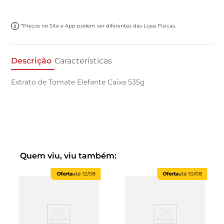
*Preços no Site e App podem ser diferentes das Lojas Físicas.
Descrição
Características
Extrato de Tomate Elefante Caixa 535g
Quem viu, viu também:
Oferta
até
12/08
Oferta
até
10/08