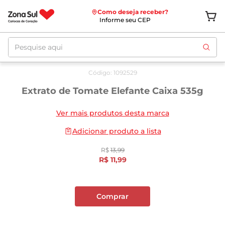
Como deseja receber?
Informe seu CEP
Pesquise aqui
Oferta
até
10/08
Código
:
1092529
Extrato de Tomate Elefante Caixa 535g
Ver mais produtos desta marca
Adicionar produto a lista
R$
13
,
99
R$
11
,
99
Comprar