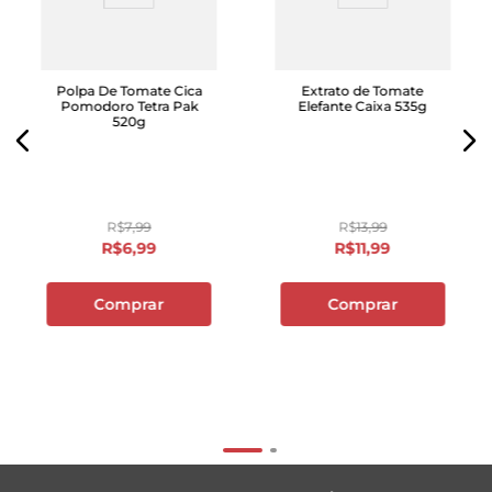
Polpa De Tomate Cica
Extrato de Tomate
Pomodoro Tetra Pak
Elefante Caixa 535g
520g
R$
7
,
99
R$
13
,
99
R$
6
,
99
R$
11
,
99
Comprar
Comprar