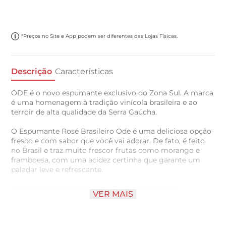
*Preços no Site e App podem ser diferentes das Lojas Físicas.
Descrição
Características
ODE é o novo espumante exclusivo do Zona Sul. A marca
é uma homenagem à tradição vinícola brasileira e ao
terroir de alta qualidade da Serra Gaúcha.
O Espumante Rosé Brasileiro Ode é uma deliciosa opção
fresco e com sabor que você vai adorar. De fato, é feito
no Brasil e traz muito frescor frutas como morango e
framboesa, com uma acidez certinha que garante um
paladar leve e refrescante.
A perlage fina e persistente dá uma elegância e
VER MAIS
suavidade a cada gole. Ideal para comemorações
especiais, o espumante combina com pratos leves,
saladas, queijo leitoso ou mesmo sobremesa. Se o seu