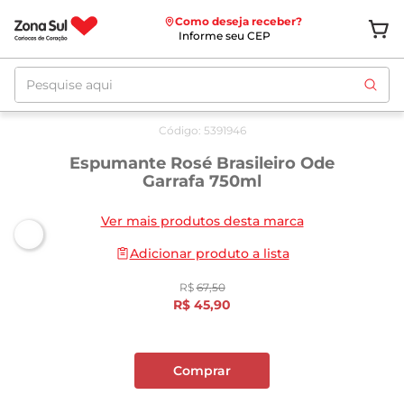
Como deseja receber?
Informe seu CEP
Pesquise aqui
Oferta
até
10/08
Código
:
5391946
Espumante Rosé Brasileiro Ode
Garrafa 750ml
Ver mais produtos desta marca
Adicionar produto a lista
R$
67
,
50
R$
45
,
90
Comprar