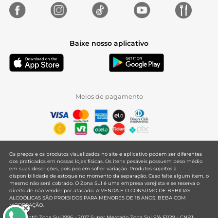
Baixe nosso aplicativo
Meios de pagamento
Os preços e os produtos visualizados no site e aplicativo podem ser diferentes
dos praticados em nossas lojas físicas. Os itens pesáveis possuem peso médio
em suas descrições, pois podem sofrer variação. Produtos sujeitos à
disponibilidade de estoque no momento da separação. Caso falte algum item, o
mesmo não será cobrado. O Zona Sul é uma empresa varejista e se reserva o
direito de não vender por atacado. A VENDA E O CONSUMO DE BEBIDAS
ALCOÓLICAS SÃO PROIBIDOS PARA MENORES DE 18 ANOS. BEBA COM
MODERAÇÃO.
Copyright© Zona Sul 1996 - 2017 Super Mercado Zona Sul S/A F1129 - CNPJ: