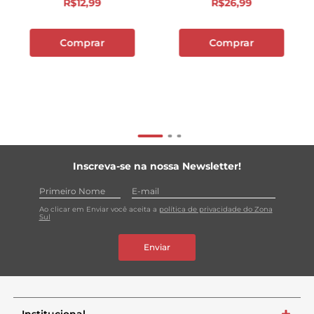
R$
12
,
99
R$
26
,
99
Comprar
Comprar
Inscreva-se na nossa Newsletter!
Ao clicar em Enviar você aceita a
política de privacidade do Zona
Sul
Enviar