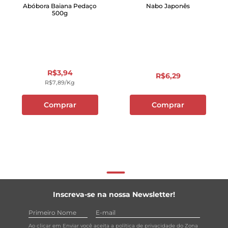
Abóbora Baiana Pedaço
Nabo Japonês
500g
R$
3
,
94
R$
6
,
29
R$
7
,
89
/kg
Comprar
Comprar
Inscreva-se na nossa Newsletter!
Ao clicar em Enviar você aceita a
política de privacidade do Zona