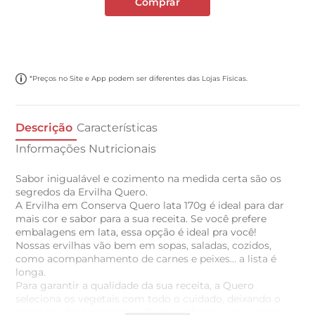
Comprar
*Preços no Site e App podem ser diferentes das Lojas Físicas.
Descrição
Características
Informações Nutricionais
Sabor inigualável e cozimento na medida certa são os
segredos da Ervilha Quero.
A Ervilha em Conserva Quero lata 170g é ideal para dar
mais cor e sabor para a sua receita. Se você prefere
embalagens em lata, essa opção é ideal pra você!
Nossas ervilhas vão bem em sopas, saladas, cozidos,
como acompanhamento de carnes e peixes… a lista é
longa.
Para garantir a qualidade da sua receita, a Quero
seleciona os vegetais com todo o cuidado, deixando o
resultado final impecável. Pode confiar que seus pratos