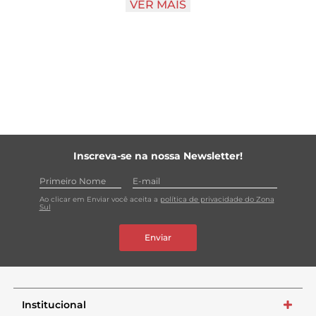
VER MAIS
vão ficar uma delícia. Sabor e frescor para o seu dia a dia!
Que tal experimentar?
Quero cabe na panela, no prato e no bolso. sendo a
marca queridinha entre os brasileiros.*
Pode confiar que quando você tem Quero, você faz
acontecer!
Inscreva-se na nossa Newsletter!
Ao clicar em Enviar você aceita a
política de privacidade do Zona
Sul
Enviar
Institucional
+