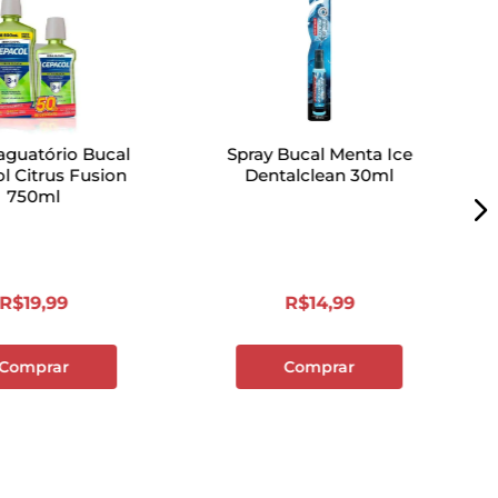
aguatório Bucal
Spray Bucal Menta Ice
l Citrus Fusion
Dentalclean 30ml
750ml
R$
19
,
99
R$
14
,
99
Comprar
Comprar