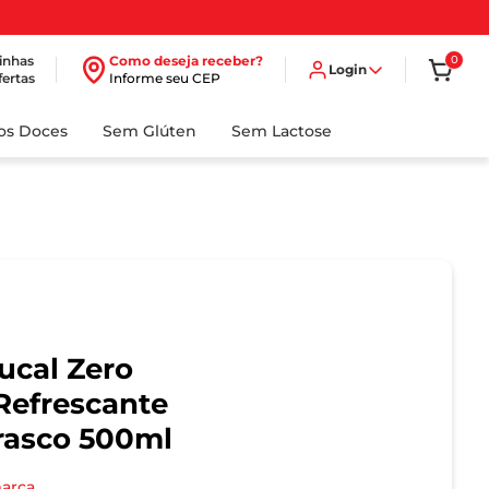
inhas
Como deseja receber?
0
Login
fertas
Informe seu CEP
dos Doces
Sem Glúten
Sem Lactose
ucal Zero
Refrescante
rasco 500ml
marca