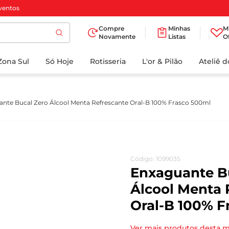
ventos
Compre
Minhas
M
Novamente
Listas
O
TERMOS MAIS
Zona Sul
Só Hoje
BUSCADOS
Rotisseria
L'or & Pilão
Ateliê 
1
º
cafe
2
º
papel higienico
nte Bucal Zero Álcool Menta Refrescante Oral-B 100% Frasco 500ml
3
º
manteiga
4
º
iogurte
5
º
detergente
Código
:
1099035
6
º
azeite
Enxaguante B
7
º
leite
Álcool Menta 
Oral-B 100% F
8
º
biscoito
9
º
chocolate
Ver mais produtos desta 