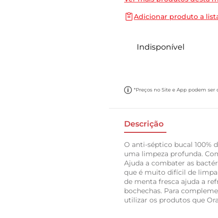
10
º
papel toalha
Adicionar produto a list
Indisponível
*Preços no Site e App podem ser di
Descrição
O anti-séptico bucal 100% 
uma limpeza profunda. Comb
Ajuda a combater as bactér
que é muito difícil de lim
de menta fresca ajuda a ref
bochechas. Para compleme
utilizar os produtos que Or