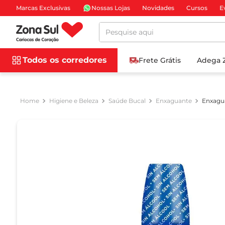
Marcas Exclusivas
Nossas Lojas
Novidades
Cursos
E
Pesquise aqui
Todos os corredores
Frete Grátis
Adega 
Higiene e Beleza
Saúde Bucal
Enxaguante
Enxagua