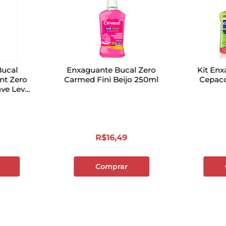
Bucal
Enxaguante Bucal Zero
Kit Enx
int Zero
Carmed Fini Beijo 250ml
Cepaco
ave Leve
350ml
R$
16
,
49
Comprar