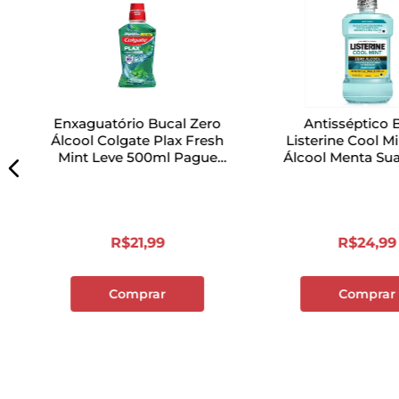
Enxaguatório Bucal Zero
Antisséptico 
Álcool Colgate Plax Fresh
Listerine Cool M
Mint Leve 500ml Pague
Álcool Menta Su
350ml
500ml Pague 
R$
21
,
99
R$
24
,
99
Comprar
Comprar