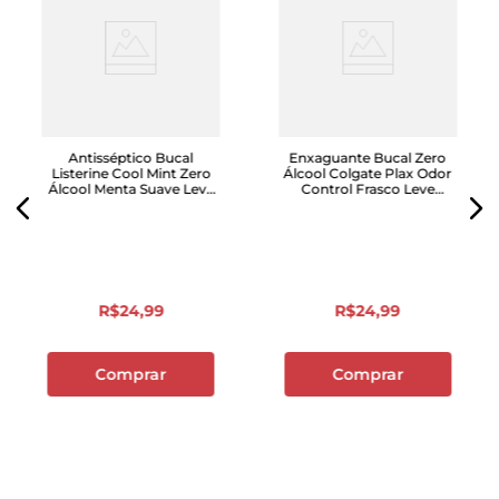
Antisséptico Bucal
Enxaguante Bucal Zero
Listerine Cool Mint Zero
Álcool Colgate Plax Odor
Álcool Menta Suave Leve
Control Frasco Leve
500ml Pague 350ml
750ml Pague 500ml
R$
24
,
99
R$
24
,
99
Comprar
Comprar