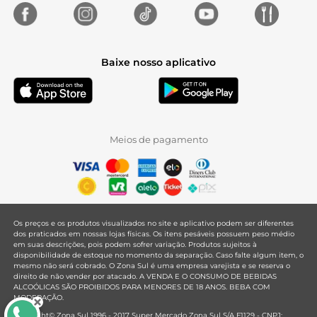
Baixe nosso aplicativo
Meios de pagamento
Os preços e os produtos visualizados no site e aplicativo podem ser diferentes
dos praticados em nossas lojas físicas. Os itens pesáveis possuem peso médio
em suas descrições, pois podem sofrer variação. Produtos sujeitos à
disponibilidade de estoque no momento da separação. Caso falte algum item, o
mesmo não será cobrado. O Zona Sul é uma empresa varejista e se reserva o
direito de não vender por atacado. A VENDA E O CONSUMO DE BEBIDAS
ALCOÓLICAS SÃO PROIBIDOS PARA MENORES DE 18 ANOS. BEBA COM
MODERAÇÃO.
Copyright© Zona Sul 1996 - 2017 Super Mercado Zona Sul S/A F1129 - CNPJ: