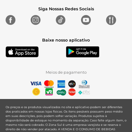
Siga Nossas Redes Sociais
Baixe nosso aplicativo
Meios de pagamento
Os preços e os produtos visualizados no site e aplicativo podem ser diferentes
dos praticados em nossas lojas físicas. Os itens pesáveis possuem peso médio
em suas descrições, pois podem sofrer variação. Produtos sujeitos à
disponibilidade de estoque no momento da separação. Caso falte algum item, o
mesmo não será cobrado. O Zona Sul é uma empresa varejista e se reserva o
direito de não vender por atacado. A VENDA E O CONSUMO DE BEBIDAS