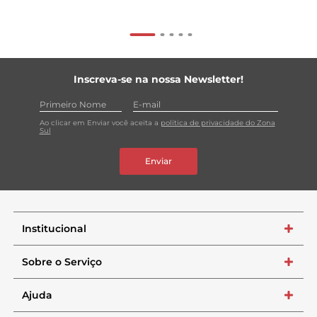
Inscreva-se na nossa Newsletter!
Ao clicar em Enviar você aceita a
política de privacidade do Zona
Sul
Enviar
Institucional
+
Sobre o Serviço
+
Ajuda
+