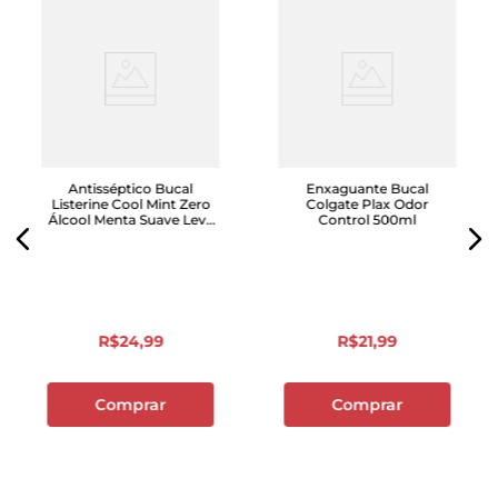
Antisséptico Bucal
Enxaguante Bucal
Listerine Cool Mint Zero
Colgate Plax Odor
Álcool Menta Suave Leve
Control 500ml
500ml Pague 350ml
R$
24
,
99
R$
21
,
99
Comprar
Comprar