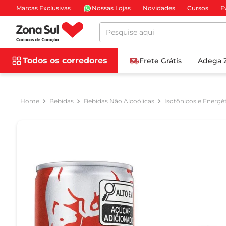
Marcas Exclusivas
Nossas Lojas
Novidades
Cursos
E
Pesquise aqui
Todos os corredores
Frete Grátis
Adega 
Bebidas
Bebidas Não Alcoólicas
Isotônicos e Energé