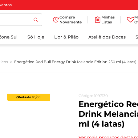
ventos
Compre
Minhas
M
Novamente
Listas
O
TERMOS MAIS
Zona Sul
Só Hoje
BUSCADOS
L'or & Pilão
Ateliê dos Doces
1
º
cafe
2
º
papel higienico
ticos
Energético Red Bull Energy Drink Melancia Edition 250 ml (4 latas)
3
º
iogurte
4
º
manteiga
5
º
detergente
Código
:
1097130
Oferta
até
10/08
6
º
azeite
Energético Re
7
º
biscoito
Drink Melanci
ml (4 latas)
8
º
leite
9
º
chocolate
Ver mais produtos desta 