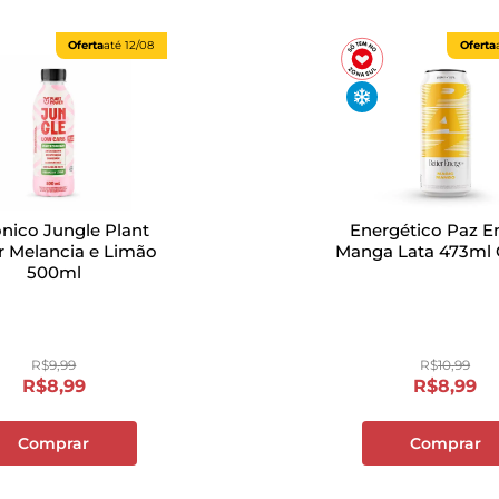
Oferta
até
12/08
Oferta
ônico Jungle Plant
Energético Paz E
 Melancia e Limão
Manga Lata 473ml 
500ml
R$
9
,
99
R$
10
,
99
R$
8
,
99
R$
8
,
99
Comprar
Comprar