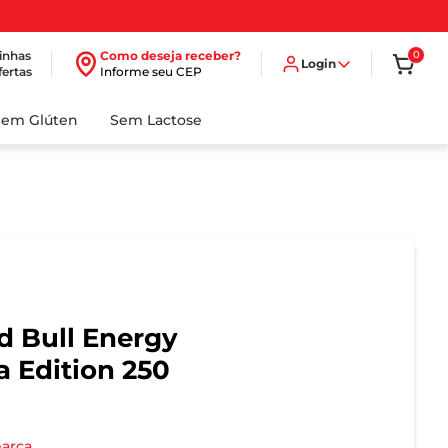
inhas
Como deseja receber?
0
Login
fertas
Informe seu CEP
Sem Glúten
Sem Lactose
d Bull Energy
a Edition 250
marca