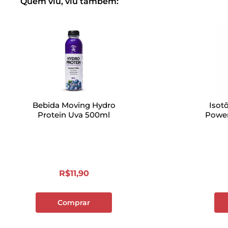
Quem viu, viu também:
Bebida Moving Hydro
Isot
Protein Uva 500ml
Power
R$
11
,
90
Comprar