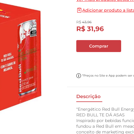
10
º
cebola
Adicionar produto a list
R$
43
,
96
R$
31
,
96
Comprar
*Preços no Site e App podem ser di
Descrição
"Energético Red Bull Energy
RED BULL TE DÁ ASAS
Inspirado por bebidas funci
fundou a Red Bull em meado
conceito de marketing excl