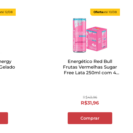
até
12/08
Oferta
até
10/08
nergy
Energético Red Bull
Gelado
Frutas Vermelhas Sugar
Free Lata 250ml com 4
Unidades
R$
43
,
96
R$
31
,
96
Comprar