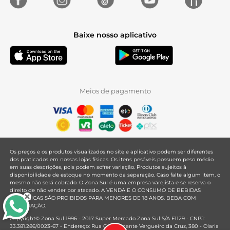
Baixe nosso aplicativo
Meios de pagamento
Os preços e os produtos visualizados no site e aplicativo podem ser diferentes
dos praticados em nossas lojas físicas. Os itens pesáveis possuem peso médio
em suas descrições, pois podem sofrer variação. Produtos sujeitos à
disponibilidade de estoque no momento da separação. Caso falte algum item, o
mesmo não será cobrado. O Zona Sul é uma empresa varejista e se reserva o
direito de não vender por atacado. A VENDA E O CONSUMO DE BEBIDAS
ALCOÓLICAS SÃO PROIBIDOS PARA MENORES DE 18 ANOS. BEBA COM
MODERAÇÃO.
Copyright© Zona Sul 1996 - 2017 Super Mercado Zona Sul S/A F1129 - CNPJ:
33.381.286/0023-67 - Endereço: Rua Comandante Vergueiro da Cruz, 380 - Olaria