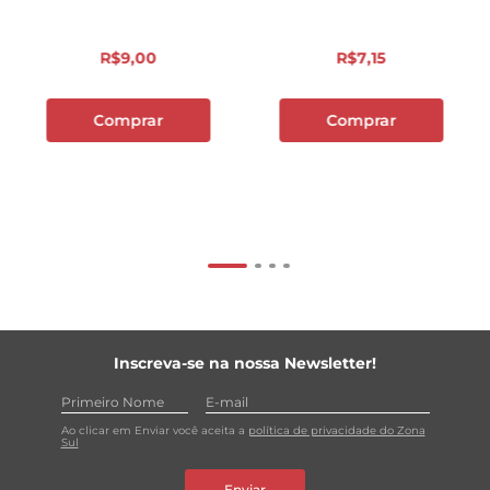
R$
9
,
00
R$
7
,
15
Comprar
Comprar
Inscreva-se na nossa Newsletter!
Ao clicar em Enviar você aceita a
política de privacidade do Zona
Sul
Enviar