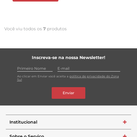
Você viu todos os
7
produtos
Inscreva-se na nossa Newsletter!
Ao clicar em Enviar você aceita a
política de privacidade do Zona
Sul
Enviar
Institucional
+
Sobre o Serviço