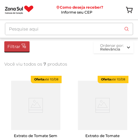
Como deseja receber?
Informe seu CEP
Pesquise aqui
ordenar por
Filtrar
Relevância
Você viu todos os
7
produtos
Oferta
até
10/08
Oferta
até
10/08
Extrato de Tomate Sem
Extrato de Tomate