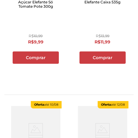
Açúcar Elefante Só
Elefante Caixa 535g
Tomate Pote 300g
R$
10
,
99
R$
13
,
99
R$
9
,
99
R$
11
,
99
Comprar
Comprar
Oferta
até
10/08
Oferta
até
12/08