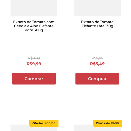
Extrato de Tomate com
Extrato de Tomate
Cebola e Alho Elefante
Elefante Lata 130g
Pote 300g
R$
11
,
99
R$
5
,
99
R$
9
,
99
R$
5
,
49
Comprar
Comprar
Oferta
até
10/08
Oferta
até
10/08