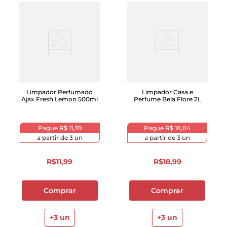
Limpador Perfumado
Limpador Casa e
Ajax Fresh Lemon 500ml
Perfume Bela Flore 2L
Pague
R$ 11,39
Pague
R$ 18,04
a partir de
3
un
a partir de
3
un
R$
11
,
99
R$
18
,
99
Comprar
Comprar
+
3
un
+
3
un