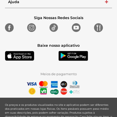
Ajuda
+
Siga Nossas Redes Sociais
Baixe nosso aplicativo
Meios de pagamento
Os preços e os produtos visualizados no site e aplicativo podem ser diferentes
dos praticados em nossas lojas físicas. Os itens pesáveis possuem peso médio
em suas descrições, pois podem sofrer variação. Produtos sujeitos à
disponibilidade de estoque no momento da separação. Caso falte algum item, o