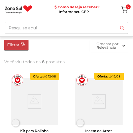
Como deseja receber?
0
Informe seu CEP
Pesquise aqui
ordenar por
Filtrar
Relevância
Você viu todos os
6
produtos
Oferta
até
12/08
Oferta
até
12/08
Kit para Rolinho
Massa de Arroz