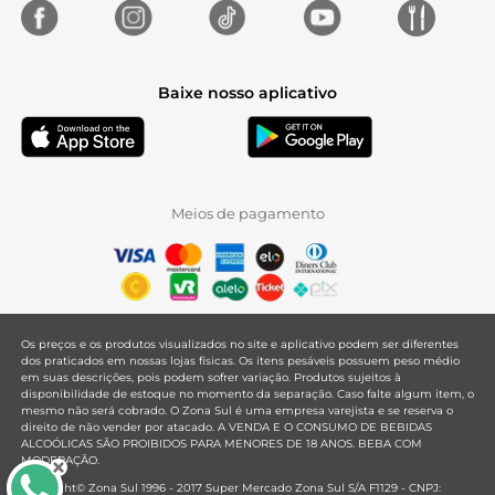
Baixe nosso aplicativo
Meios de pagamento
Os preços e os produtos visualizados no site e aplicativo podem ser diferentes
dos praticados em nossas lojas físicas. Os itens pesáveis possuem peso médio
em suas descrições, pois podem sofrer variação. Produtos sujeitos à
disponibilidade de estoque no momento da separação. Caso falte algum item, o
mesmo não será cobrado. O Zona Sul é uma empresa varejista e se reserva o
direito de não vender por atacado. A VENDA E O CONSUMO DE BEBIDAS
ALCOÓLICAS SÃO PROIBIDOS PARA MENORES DE 18 ANOS. BEBA COM
MODERAÇÃO.
Copyright© Zona Sul 1996 - 2017 Super Mercado Zona Sul S/A F1129 - CNPJ: