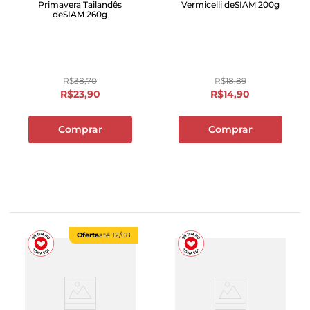
Primavera Tailandês
Vermicelli deSIAM 200g
deSIAM 260g
R$
38
,
70
R$
18
,
89
R$
23
,
90
R$
14
,
90
Comprar
Comprar
Oferta
até
12/08