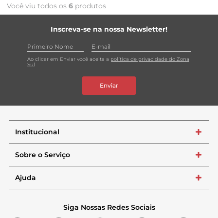
Você viu todos os
6
produtos
Inscreva-se na nossa Newsletter!
Ao clicar em Enviar você aceita a
política de privacidade do Zona
Sul
Enviar
Institucional
+
Sobre o Serviço
+
Ajuda
+
Siga Nossas Redes Sociais