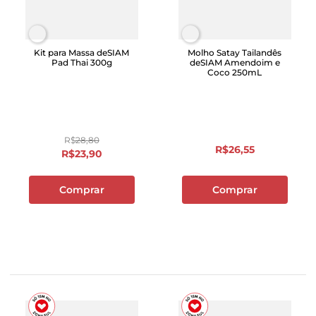
Kit para Massa deSIAM
Molho Satay Tailandês
Pad Thai 300g
deSIAM Amendoim e
Coco 250mL
R$
28
,
80
R$
26
,
55
R$
23
,
90
Comprar
Comprar