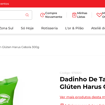
ventos
Compre
Minhas
M
Novamente
Listas
O
TERMOS MAIS
Zona Sul
Só Hoje
BUSCADOS
Rotisseria
L'or & Pilão
Ateliê 
1
º
cafe
2
º
papel higienico
m Glúten Harus Cebola 300g
3
º
manteiga
4
º
iogurte
5
º
detergente
Código
:
976920
6
º
azeite
Dadinho De T
7
º
leite
Glúten Harus 
8
º
biscoito
Ver mais produtos desta 
9
º
chocolate