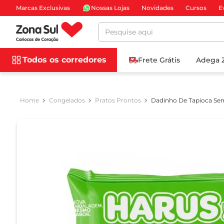
Marcas Exclusivas
Nossas Lojas
Novidades
Cursos
E
Pesquise aqui
Todos os corredores
Frete Grátis
Adega 
Congelados
Pratos Prontos
Dadinho De Tapioca Se