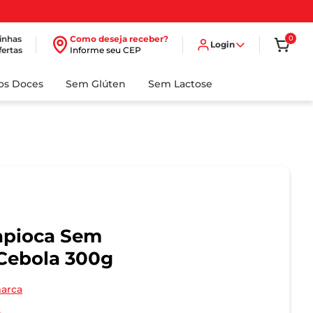
inhas
Como deseja receber?
0
Login
fertas
Informe seu CEP
dos Doces
Sem Glúten
Sem Lactose
apioca Sem
Cebola 300g
marca