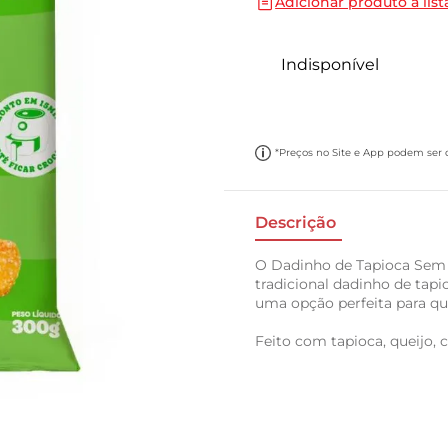
Adicionar produto a list
10
º
papel toalha
Indisponível
*Preços no Site e App podem ser di
Descrição
O Dadinho de Tapioca Sem 
tradicional dadinho de tapi
uma opção perfeita para qu
Feito com tapioca, queijo, 