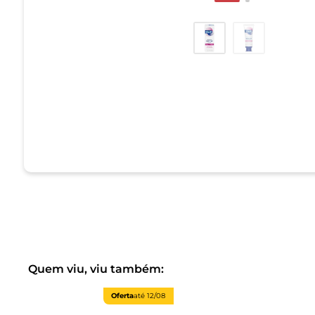
Quem viu, viu também:
Oferta
até
12/08