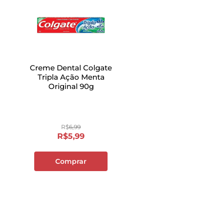
Creme Dental Colgate
Tripla Ação Menta
Original 90g
R$
6
,
99
R$
5
,
99
Comprar