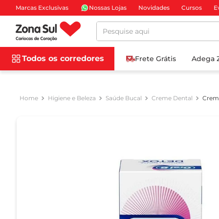
Marcas Exclusivas
Nossas Lojas
Novidades
Cursos
E
Pesquise aqui
Todos os corredores
Frete Grátis
Adega 
Higiene e Beleza
Saúde Bucal
Creme Dental
Creme