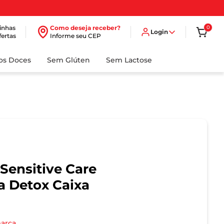
inhas
Como deseja receber?
0
Login
fertas
Informe seu CEP
dos Doces
Sem Glúten
Sem Lactose
Sensitive Care
a Detox Caixa
marca