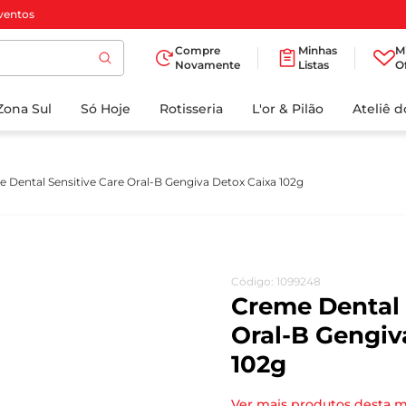
ventos
Compre
Minhas
M
Novamente
Listas
O
TERMOS MAIS
Zona Sul
Só Hoje
BUSCADOS
Rotisseria
L'or & Pilão
Ateliê 
1
º
cafe
2
º
papel higienico
 Dental Sensitive Care Oral-B Gengiva Detox Caixa 102g
3
º
manteiga
4
º
iogurte
5
º
detergente
Código
:
1099248
6
º
azeite
Creme Dental 
7
º
leite
Oral-B Gengiv
102g
8
º
biscoito
9
º
chocolate
Ver mais produtos desta 