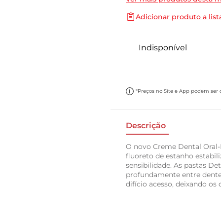
10
º
papel toalha
Adicionar produto a list
Indisponível
*Preços no Site e App podem ser di
Descrição
O novo Creme Dental Oral-B
fluoreto de estanho estabili
sensibilidade. As pastas 
profundamente entre dentes
difício acesso, deixando os 