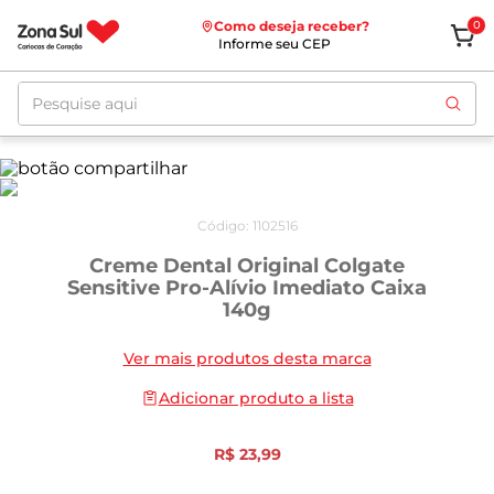
Como deseja receber?
0
Informe seu CEP
Pesquise aqui
Código
:
1102516
Creme Dental Original Colgate
Sensitive Pro-Alívio Imediato Caixa
140g
Ver mais produtos desta marca
Adicionar produto a lista
R$
23
,
99