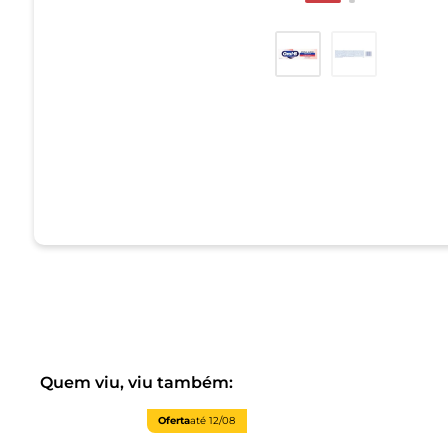
Quem viu, viu também:
Oferta
até
12/08