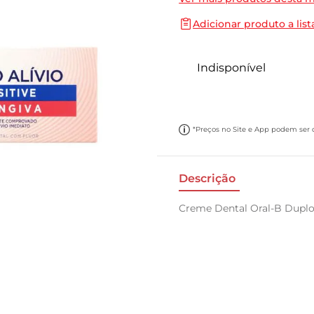
10
º
papel toalha
Adicionar produto a list
Indisponível
*Preços no Site e App podem ser di
Descrição
Creme Dental Oral-B Duplo 