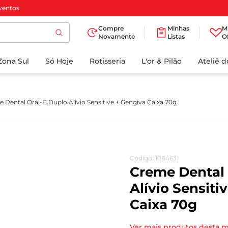
ventos
Compre
Minhas
M
Novamente
Listas
O
TERMOS MAIS
Zona Sul
Só Hoje
BUSCADOS
Rotisseria
L'or & Pilão
Ateliê 
1
º
cafe
2
º
papel higienico
 Dental Oral-B Duplo Alívio Sensitive + Gengiva Caixa 70g
3
º
manteiga
4
º
iogurte
5
º
detergente
Código
:
1084631
6
º
azeite
Creme Dental 
7
º
leite
Alívio Sensiti
Caixa 70g
8
º
biscoito
9
º
chocolate
Ver mais produtos desta 