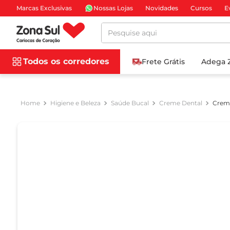
Marcas Exclusivas
Nossas Lojas
Novidades
Cursos
E
Pesquise aqui
Todos os corredores
Frete Grátis
Adega 
Higiene e Beleza
Saúde Bucal
Creme Dental
Creme