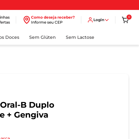
inhas
Como deseja receber?
0
Login
fertas
Informe seu CEP
dos Doces
Sem Glúten
Sem Lactose
Oral-B Duplo
ve + Gengiva
marca