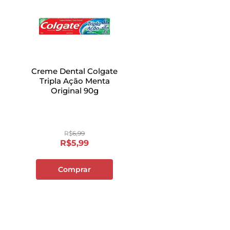
Creme Dental Colgate
Tripla Ação Menta
Original 90g
R$
6
,
99
R$
5
,
99
Comprar