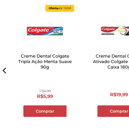
Oferta
até
12/08
Creme Dental Colgate
Creme Dental 
Tripla Ação Menta Suave
Ativado Colgate 
90g
Caixa 180
R$
6
,
99
R$
19
,
99
R$
5
,
99
Comprar
Comprar