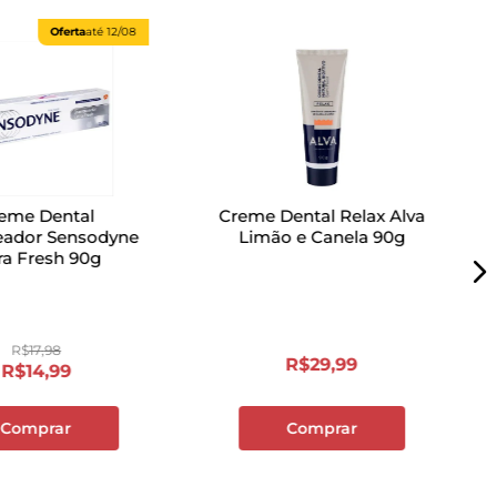
Oferta
até
12/08
eme Dental
Creme Dental Relax Alva
eador Sensodyne
Limão e Canela 90g
Extra Fresh 90g
R$
17
,
98
R$
29
,
99
R$
14
,
99
Comprar
Comprar