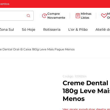
ventos
Compre
Minhas
M
Novamente
Listas
O
TERMOS MAIS
Zona Sul
Só Hoje
BUSCADOS
Rotisseria
L'or & Pilão
Ateliê 
1
º
cafe
2
º
papel higienico
 Dental Oral-B Caixa 180g Leve Mais Pague Menos
3
º
manteiga
4
º
iogurte
5
º
detergente
Código
:
1099264
6
º
azeite
Creme Dental 
7
º
leite
180g Leve Ma
Menos
8
º
biscoito
9
º
chocolate
Ver mais produtos desta 