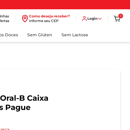
inhas
Como deseja receber?
0
Login
fertas
Informe seu CEP
dos Doces
Sem Glúten
Sem Lactose
Oral-B Caixa
is Pague
marca