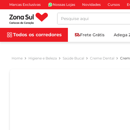
Marcas Exclusivas
Nossas Lojas
Novidades
Cursos
E
Pesquise aqui
Todos os corredores
Frete Grátis
Adega 
Higiene e Beleza
Saúde Bucal
Creme Dental
Creme