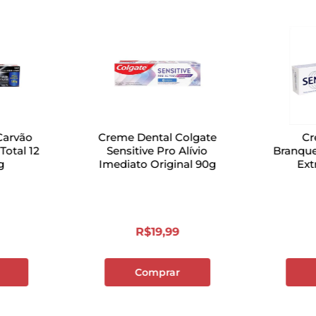
Carvão
Creme Dental Colgate
Cr
Total 12
Sensitive Pro Alívio
Branqu
g
Imediato Original 90g
R$
19
,
99
Comprar