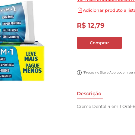
10
º
papel toalha
Adicionar produto a list
R$
12
,
79
Comprar
*Preços no Site e App podem ser di
Descrição
Creme Dental 4 em 1 Oral-