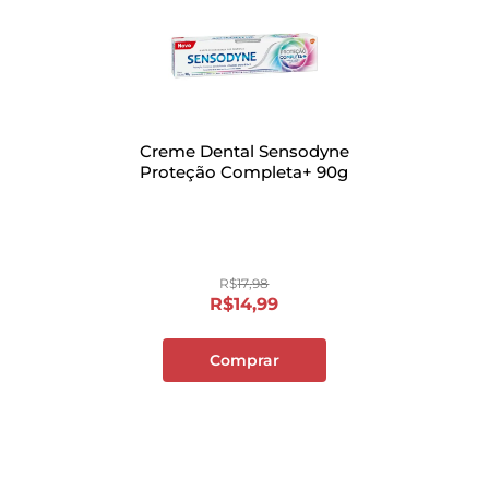
Creme Dental Sensodyne
Proteção Completa+ 90g
R$
17
,
98
R$
14
,
99
Comprar