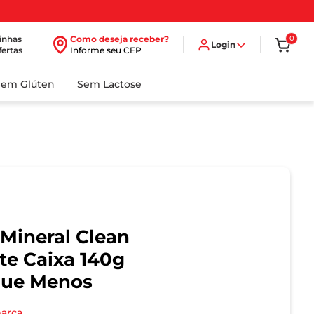
inhas
Como deseja receber?
0
Login
fertas
Informe seu CEP
Sem Glúten
Sem Lactose
Mineral Clean
te Caixa 140g
gue Menos
marca