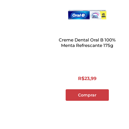
Creme Dental Oral B 100%
Menta Refrescante 175g
R$
23
,
99
Comprar