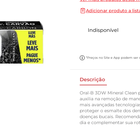
10
º
cebola
Adicionar produto a list
Indisponível
*Preços no Site e App podem ser di
Descrição
Oral-B 3DW Mineral Clean 
auxilia na remoção de manc
mais avançadas tecnologias
proteger o esmalte dos den
doenças bucais. Recomenda
dia e complementar sua rot