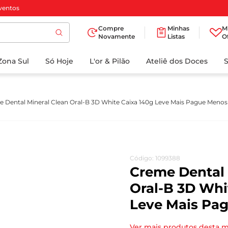
ventos
Compre
Minhas
M
Novamente
Listas
O
TERMOS MAIS
Zona Sul
Só Hoje
BUSCADOS
L'or & Pilão
Ateliê dos Doces
1
º
cafe
2
º
papel higienico
 Dental Mineral Clean Oral-B 3D White Caixa 140g Leve Mais Pague Menos
3
º
iogurte
4
º
manteiga
5
º
detergente
Código
:
1099388
6
º
azeite
Creme Dental 
7
º
biscoito
Oral-B 3D Whi
Leve Mais Pa
8
º
leite
9
º
chocolate
Ver mais produtos desta 