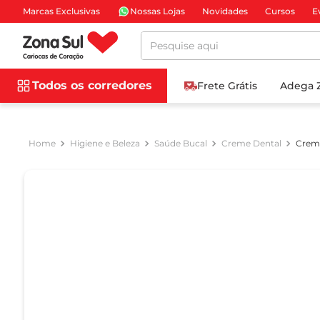
Marcas Exclusivas
Nossas Lojas
Novidades
Cursos
E
Pesquise aqui
Todos os corredores
Frete Grátis
Adega 
Higiene e Beleza
Saúde Bucal
Creme Dental
Creme