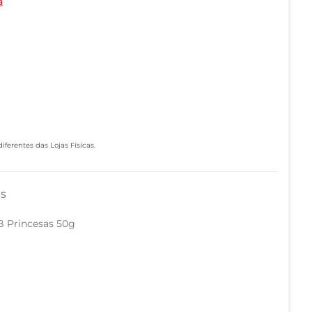
a
ferentes das Lojas Físicas.
as
 B Princesas 50g