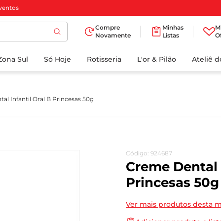
ventos
Compre
Minhas
M
Novamente
Listas
O
TERMOS MAIS
Zona Sul
Só Hoje
BUSCADOS
Rotisseria
L'or & Pilão
Ateliê 
1
º
cafe
2
º
papel higienico
al Infantil Oral B Princesas 50g
3
º
iogurte
4
º
manteiga
5
º
azeite
Código
:
924687
6
º
biscoito
Creme Dental I
7
º
detergente
Princesas 50g
8
º
leite
Ver mais produtos desta 
9
º
chocolate