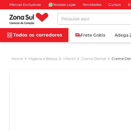
Marcas Exclusivas
Nossas Lojas
Novidades
Cursos
E
Pesquise aqui
Todos os corredores
Frete Grátis
Adega 
Higiene e Beleza
Infantil
Creme Dental
Creme Dent