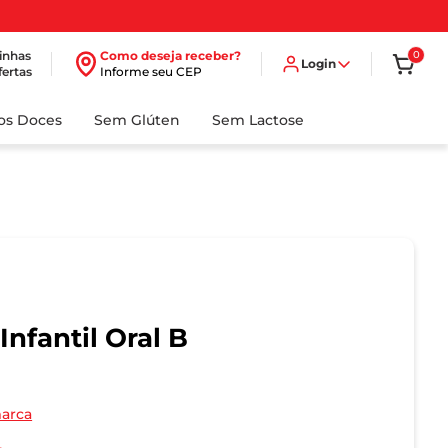
inhas
Como deseja receber?
0
Login
fertas
Informe seu CEP
dos Doces
Sem Glúten
Sem Lactose
nfantil Oral B
marca