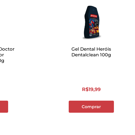
 Doctor
Gel Dental Heróis
or
Dentalclean 100g
0g
R$
19
,
99
Comprar