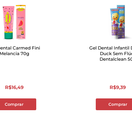
Dental Carmed Fini
Gel Dental Infantil
Melancia 70g
Duck Sem Flú
Dentalclean 5
R$
16
,
49
R$
9
,
39
Comprar
Comprar