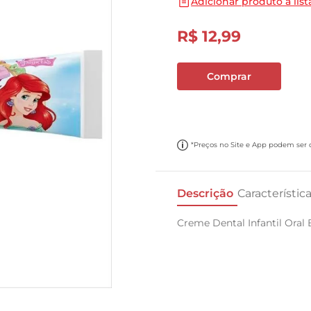
Adicionar produto a list
10
º
cebola
R$
12
,
99
Comprar
*Preços no Site e App podem ser di
Descrição
Característic
Creme Dental Infantil Oral