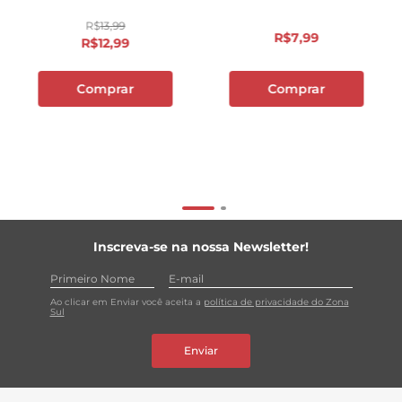
R$
13
,
99
R$
7
,
99
R$
12
,
99
Comprar
Comprar
Inscreva-se na nossa Newsletter!
Ao clicar em Enviar você aceita a
política de privacidade do Zona
Sul
Enviar