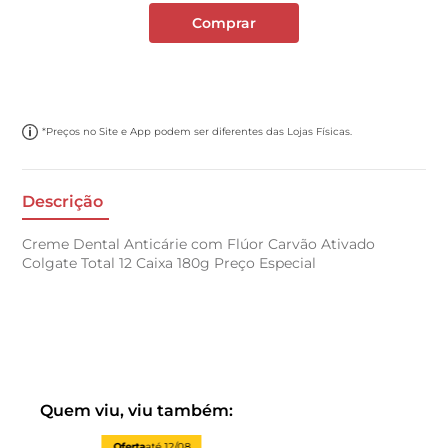
Comprar
*Preços no Site e App podem ser diferentes das Lojas Físicas.
Descrição
Creme Dental Anticárie com Flúor Carvão Ativado
Colgate Total 12 Caixa 180g Preço Especial
Quem viu, viu também:
Oferta
até
12/08