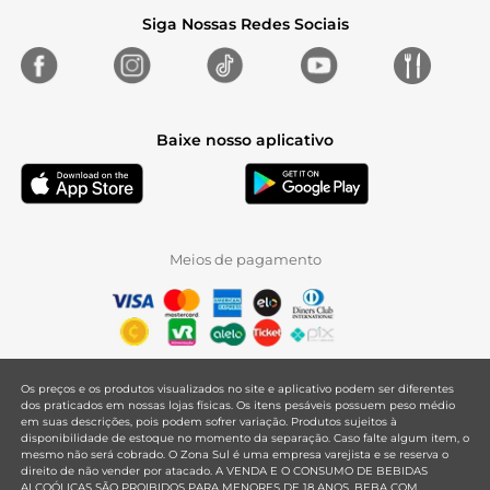
Siga Nossas Redes Sociais
Baixe nosso aplicativo
Meios de pagamento
Os preços e os produtos visualizados no site e aplicativo podem ser diferentes
dos praticados em nossas lojas físicas. Os itens pesáveis possuem peso médio
em suas descrições, pois podem sofrer variação. Produtos sujeitos à
disponibilidade de estoque no momento da separação. Caso falte algum item, o
mesmo não será cobrado. O Zona Sul é uma empresa varejista e se reserva o
direito de não vender por atacado. A VENDA E O CONSUMO DE BEBIDAS
ALCOÓLICAS SÃO PROIBIDOS PARA MENORES DE 18 ANOS. BEBA COM