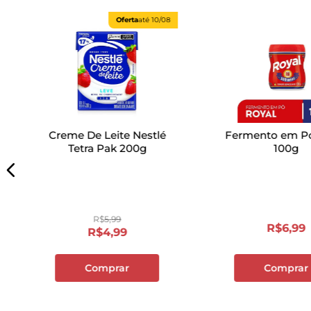
Oferta
até
10/08
Creme De Leite Nestlé
Fermento em Pó
Tetra Pak 200g
100g
R$
5
,
99
R$
6
,
99
R$
4
,
99
Comprar
Comprar