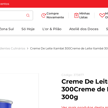
ventos
Compre
Minhas
M
Novamente
Listas
O
TERMOS MAIS
Zona Sul
Só Hoje
BUSCADOS
L'or & Pilão
Ateliê dos Doces
1
º
cafe
2
º
papel higienico
dientes Culinários
Creme De Leite Itambé 300Creme de Leite Itambé 3
3
º
iogurte
4
º
manteiga
5
º
detergente
Código
:
373877
6
º
azeite
Creme De Leit
7
º
biscoito
300Creme de 
300g
8
º
leite
9
º
chocolate
Ver mais produtos desta 