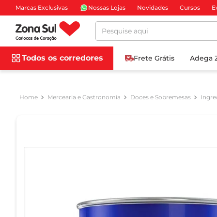
Marcas Exclusivas
Nossas Lojas
Novidades
Cursos
E
Pesquise aqui
Todos os corredores
Frete Grátis
Adega 
Mercearia e Gastronomia
Doces e Sobremesas
Ingre