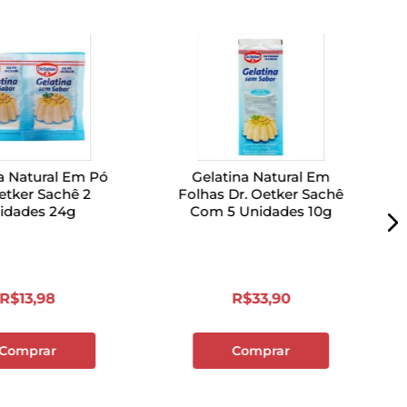
a Natural Em Pó
Gelatina Natural Em
etker Sachê 2
Folhas Dr. Oetker Sachê
idades 24g
Com 5 Unidades 10g
R$
13
,
98
R$
33
,
90
Comprar
Comprar