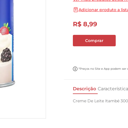
10
º
cebola
Adicionar produto a list
R$
8
,
99
Comprar
*Preços no Site e App podem ser di
Descrição
Característic
Creme De Leite Itambé 300