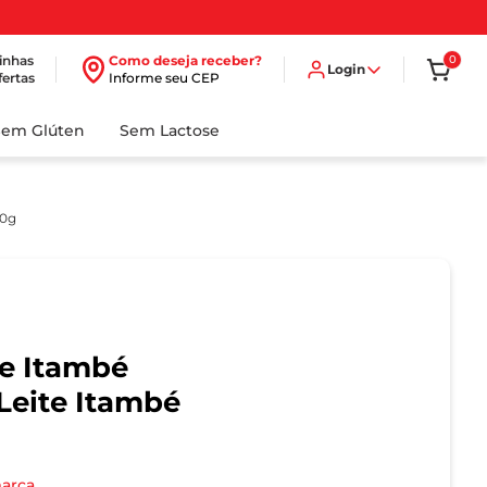
inhas
Como deseja receber?
0
Login
fertas
Informe seu CEP
Sem Glúten
Sem Lactose
00g
e Itambé
Leite Itambé
marca