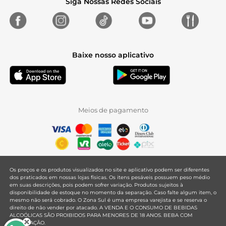
Siga Nossas Redes Sociais
Baixe nosso aplicativo
Meios de pagamento
Os preços e os produtos visualizados no site e aplicativo podem ser diferentes
dos praticados em nossas lojas físicas. Os itens pesáveis possuem peso médio
em suas descrições, pois podem sofrer variação. Produtos sujeitos à
disponibilidade de estoque no momento da separação. Caso falte algum item, o
mesmo não será cobrado. O Zona Sul é uma empresa varejista e se reserva o
direito de não vender por atacado. A VENDA E O CONSUMO DE BEBIDAS
ALCOÓLICAS SÃO PROIBIDOS PARA MENORES DE 18 ANOS. BEBA COM
MODERAÇÃO.