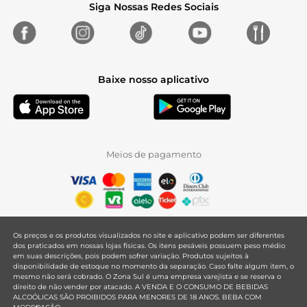
Siga Nossas Redes Sociais
Baixe nosso aplicativo
Meios de pagamento
Os preços e os produtos visualizados no site e aplicativo podem ser diferentes
dos praticados em nossas lojas físicas. Os itens pesáveis possuem peso médio
em suas descrições, pois podem sofrer variação. Produtos sujeitos à
disponibilidade de estoque no momento da separação. Caso falte algum item, o
mesmo não será cobrado. O Zona Sul é uma empresa varejista e se reserva o
direito de não vender por atacado. A VENDA E O CONSUMO DE BEBIDAS
ALCOÓLICAS SÃO PROIBIDOS PARA MENORES DE 18 ANOS. BEBA COM