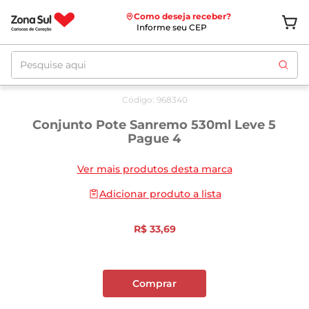
Como deseja receber?
Informe seu CEP
Pesquise aqui
Código
:
968340
Conjunto Pote Sanremo 530ml Leve 5
Pague 4
Ver mais produtos desta marca
Adicionar produto a lista
R$
33
,
69
Comprar