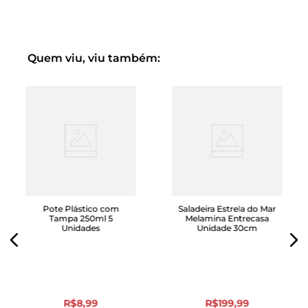
Pote livre de BPA: não prejudica a saúde da família.
Quem viu, viu também:
Pote Plástico com
Saladeira Estrela do Mar
Tampa 250ml 5
Melamina Entrecasa
Unidades
Unidade 30cm
R$
8
,
99
R$
199
,
99