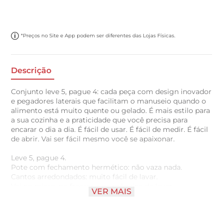
*Preços no Site e App podem ser diferentes das Lojas Físicas.
Descrição
Conjunto leve 5, pague 4: cada peça com design inovador
e pegadores laterais que facilitam o manuseio quando o
alimento está muito quente ou gelado. É mais estilo para
a sua cozinha e a praticidade que você precisa para
encarar o dia a dia. É fácil de usar. É fácil de medir. É fácil
de abrir. Vai ser fácil mesmo você se apaixonar.
Leve 5, pague 4.
Pote com fechamento hermético: não vaza nada.
Cantos arredondados: muito fácil de lavar.
Vai no micro, no freezer e na máquina de lavar.
VER MAIS
Tampa com saliências que facilitam o manuseio.
Linhas de graduação que indicam as quantidades do
conteúdo.